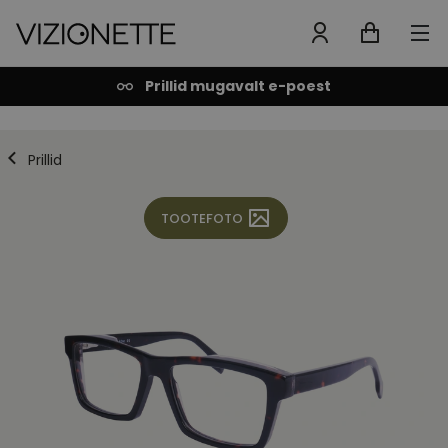
Prillid mugavalt e-poest
Prillid
TOOTEFOTO