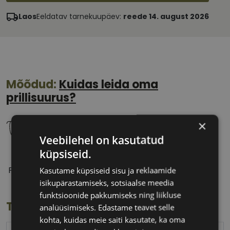
Laos
Eeldatav tarnekuupäev:
reede 14. august 2026
Mõõdud:
Kuidas leida oma
prillisuurus?
×
Veebilehel on kasutatud
küpsiseid.
55 mm
17 mm
Prilliläätse laius
Ninavahe laius
Kasutame küpsiseid sisu ja reklaamide
(mm)
(mm)
isikupärastamiseks, sotsiaalse meedia
funktsioonide pakkumiseks ning liikluse
Toote info
analüüsimiseks. Edastame teavet selle
kohta, kuidas meie saiti kasutate, ka oma