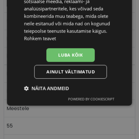
sotsiaalse meedia, reklaami- ja
ICONE
analüüsipartneritele, kes võivad seda
kombineerida muu teabega, mida olete
55-17
neile esitanud või mida nad on kogunud
teiepoolse teenuste kasutamise käigus.
M
Rohkem teavet
LUBA KÕIK
havana
AINULT VÄLTIMATUD
Plast
NÄITA ANDMEID
Nurgeline
POWERED BY COOKIESCRIPT
Vajalik
Statistika
Turustamine
Meestele
55
Eelistused