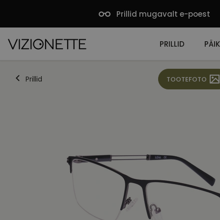
Prillid mugavalt e-poest
PRILLID
PÄIK
Prillid
TOOTEFOTO