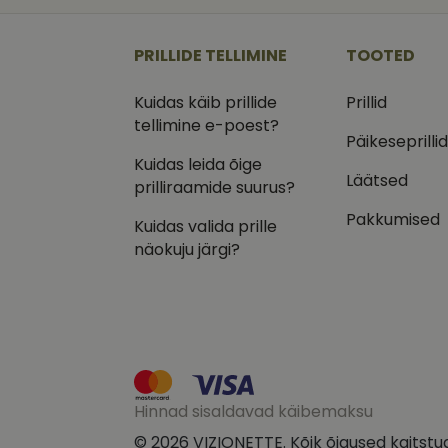
_ga
_gcl_au
Goog
.vizi
PRILLIDE TELLIMINE
TOOTED
IDE
Goog
.doub
Kuidas käib prillide
Prillid
_ga_VQ82NFQ41G
tellimine e-poest?
test_cookie
Goog
.doub
Päikeseprilli
Kuidas leida õige
__kla_id
_fbp
Meta
Läätsed
Inc.
prilliraamide suurus?
.vizi
Pakkumised
Kuidas valida prille
näokuju järgi?
Hinnad sisaldavad käibemaksu
© 2026 VIZIONETTE. Kõik õigused kaitstu