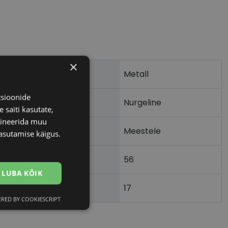
×
Metall
tsioonide
Nurgeline
 saiti kasutate,
bineerida muu
Meestele
asutamise käigus.
56
m)
LUBA KÕIK
17
)
RED BY COOKIESCRIPT
Eelistused