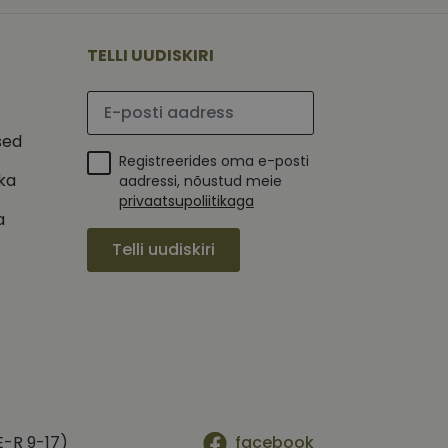
 selle kohta,
ga - see on
mi kohta, mida
tavale
ha.
te kasutajate
kult genereeritud
TELLI UUDISKIRI
seda kasutatakse
 selle kohta,
kampaaniate andmete
mi kohta, mida
ha.
Palun sisesta e-posti aadress
itamiseks.
et teha kindlaks,
sed
Registreerides oma e-posti
posti aadressi
 näiteks reaalajas
ika
aadressi, nõustud meie
privaatsupoliitikaga
a
Telli uudiskiri
E-R 9-17)
facebook