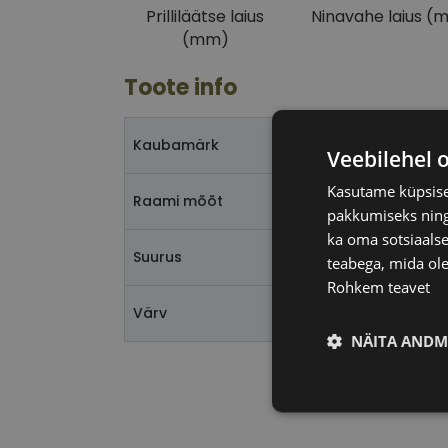
Prilliläätse laius
Ninavahe laius (
(mm)
Toote info
I
Kaubamärk
Veebilehel 
Kasutame küpsisei
5
Raami mõõt
pakkumiseks ning 
ka oma sotsiaalse
L
Suurus
teabega, mida ole
Rohkem teavet
m
Värv
NÄITA ANDM
Vajalik