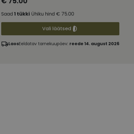
€ 75.00
Saad
1
tükki
Ühiku hind
€ 75.00
Vali läätsed
Laos
Eeldatav tarnekuupäev:
reede 14. august 2026