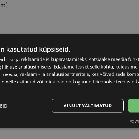
mm)
CONE
Raami materjal
on kasutatud küpsiseid.
d sisu ja reklaamide isikupärastamiseks, sotsiaalse meedia funk
6-17
Raami kuju
liikluse analüüsimiseks. Edastame teavet selle kohta, kuidas meie
 meedia, reklaami- ja analüüsipartneritele, kes võivad seda kom
Kliendirühm
te neile esitanud või mida nad on kogunud teiepoolse teenuste k
att black
Prilliläätse laius (m
EID
AINULT VÄLTIMATUD
Ninavahe laius (mm
POWE
Statistika
Turustamine