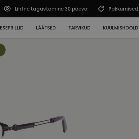
Lihtne tagastamine 30 päeva
Pakkumised
ESEPRILLID
LÄÄTSED
TARVIKUD
KUULMISHOOLD