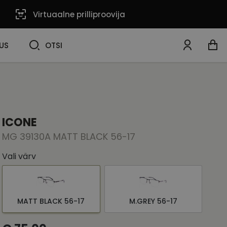
Virtuaalne prilliproovija
OTSI
US
OTSI
ICONE
MG 39130A MATT BLACK 56-17
Vali värv
MATT BLACK 56-17
M.GREY 56-17