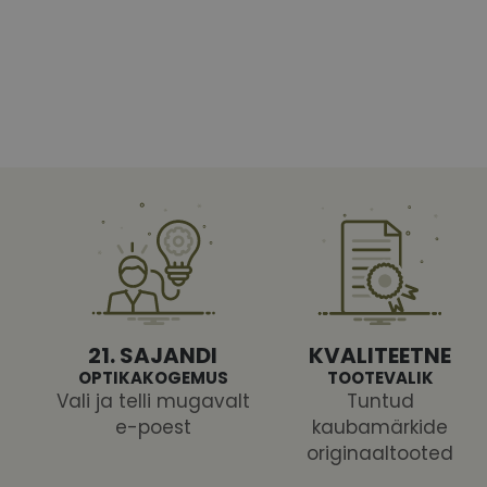
Vajalikud küpsised 
ja juurdepääsu saidi 
Nimi
shipping_country
CookieScriptConse
csrftoken
21. SAJANDI
KVALITEETNE
OPTIKAKOGEMUS
TOOTEVALIK
Vali ja telli mugavalt
Tuntud
e-poest
kaubamärkide
Pakk
originaaltooted
Nimi
Nimi
Dom