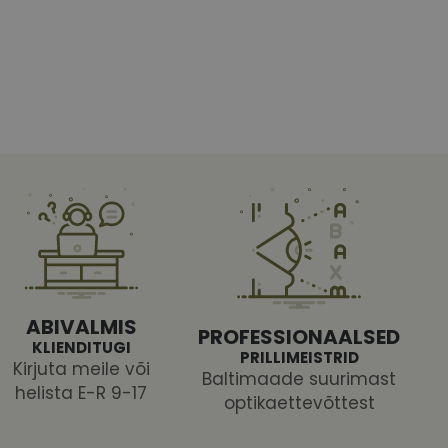
htedel navigeerimine
tajate küpsiste
 selleks, et Cookie-
latvormiga. See on
ABIVALMIS
arünnakute eest
PROFESSIONAALSED
KLIENDITUGI
PRILLIMEISTRID
Kirjuta meile või
Baltimaade suurimast
helista E-R 9-17
optikaettevõttest