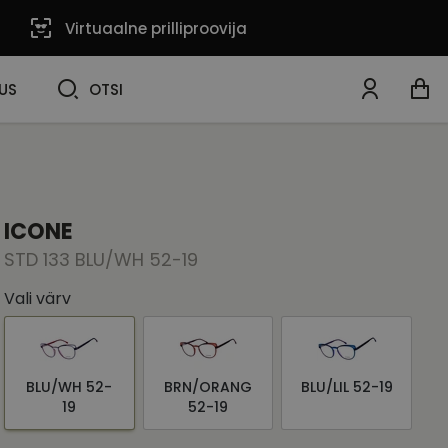
Virtuaalne prilliproovija
OTSI
US
OTSI
ICONE
STD 133 BLU/WH 52-19
Vali värv
BLU/WH 52-
BRN/ORANG
BLU/LIL 52-19
19
52-19