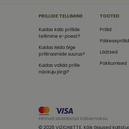
_ga
_gcl_au
Goog
.vizi
PRILLIDE TELLIMINE
TOOTED
IDE
Goog
.doub
Kuidas käib prillide
Prillid
_ga_VQ82NFQ41G
tellimine e-poest?
test_cookie
Goog
.doub
Päikeseprilli
Kuidas leida õige
__kla_id
_fbp
Meta
Läätsed
Inc.
prilliraamide suurus?
.vizi
Pakkumised
Kuidas valida prille
näokuju järgi?
Hinnad sisaldavad käibemaksu
© 2026 VIZIONETTE. Kõik õigused kaitstu