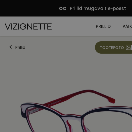
Prillid mugavalt e-poest
PRILLID
PÄIK
Prillid
TOOTEFOTO