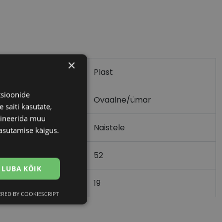
×
Plast
tsioonide
Ovaalne/ümar
 saiti kasutate,
bineerida muu
Naistele
asutamise käigus.
52
m)
LUBA KÕIK
19
)
RED BY COOKIESCRIPT
Eelistused