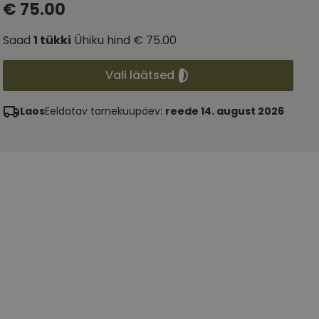
€ 75.00
Saad
1
tükki
Ühiku hind
€ 75.00
Vali läätsed
Laos
Eeldatav tarnekuupäev:
reede 14. august 2026