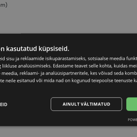
mm)
ICONE
Raami materjal
on kasutatud küpsiseid.
d sisu ja reklaamide isikupärastamiseks, sotsiaalse meedia funk
52-19
Raami kuju
liikluse analüüsimiseks. Edastame teavet selle kohta, kuidas meie
 meedia, reklaami- ja analüüsipartneritele, kes võivad seda kom
M
Kliendirühm
te neile esitanud või mida nad on kogunud teiepoolse teenuste k
blu/wh
Prilliläätse laius (m
EID
AINULT VÄLTIMATUD
Ninavahe laius (mm
POWE
Statistika
Turustamine