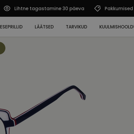
Lihtne tagastamine 30 päeva
Pakkumised
ESEPRILLID
LÄÄTSED
TARVIKUD
KUULMISHOOLD