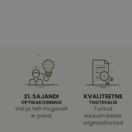
Vajalikud küpsised 
ja juurdepääsu saidi 
Nimi
shipping_country
CookieScriptConse
csrftoken
21. SAJANDI
KVALITEETNE
OPTIKAKOGEMUS
TOOTEVALIK
Vali ja telli mugavalt
Tuntud
e-poest
kaubamärkide
Pakk
originaaltooted
Nimi
Nimi
Dom