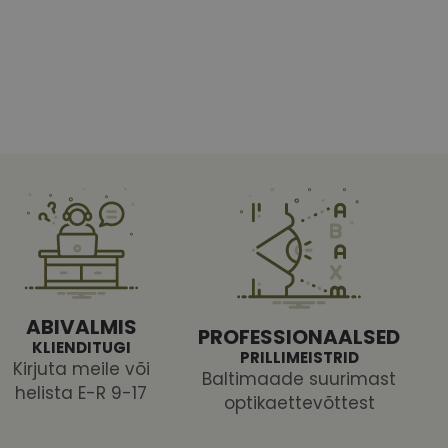
htedel navigeerimine
tajate küpsiste
 selleks, et Cookie-
latvormiga. See on
ABIVALMIS
arünnakute eest
PROFESSIONAALSED
KLIENDITUGI
PRILLIMEISTRID
Kirjuta meile või
Baltimaade suurimast
helista E-R 9-17
optikaettevõttest