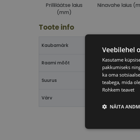
Prilliläätse laius
Ninavahe laius (
(mm)
Toote info
Kaubamärk
Veebilehel 
Kasutame küpsisei
Raami mõõt
pakkumiseks ning 
ka oma sotsiaalse
Suurus
teabega, mida ole
Rohkem teavet
Värv
NÄITA ANDM
Vajalik