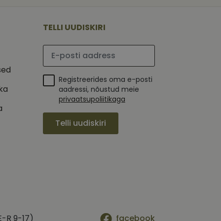
 selle kohta,
ga - see on
mi kohta, mida
tavale
ha.
te kasutajate
kult genereeritud
TELLI UUDISKIRI
seda kasutatakse
 selle kohta,
kampaaniate andmete
mi kohta, mida
ha.
Palun sisesta e-posti aadress
itamiseks.
et teha kindlaks,
sed
Registreerides oma e-posti
posti aadressi
 näiteks reaalajas
ika
aadressi, nõustud meie
privaatsupoliitikaga
a
Telli uudiskiri
E-R 9-17)
facebook