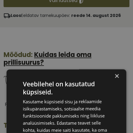
Vali läätsed
Laos
Eeldatav tarnekuupäev:
reede 14. august 2026
Mõõdud:
Kuidas leida oma
prillisuurus?
×
Veebilehel on kasutatud
küpsiseid.
58 mm
18 mm
Kasutame küpsiseid sisu ja reklaamide
Prilliläätse laius
Ninavahe laius
isikupärastamiseks, sotsiaalse meedia
(mm)
(mm)
funktsioonide pakkumiseks ning liikluse
analüüsimiseks. Edastame teavet selle
Toote info
kohta, kuidas meie saiti kasutate, ka oma