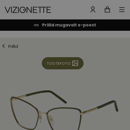
Prillid mugavalt e-poest
Prillid
TOOTEFOTO