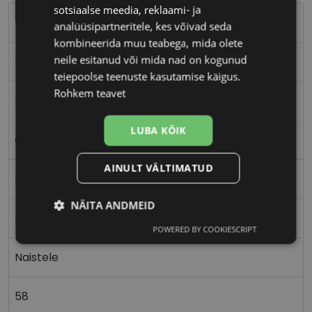
sotsiaalse meedia, reklaami- ja
MARC JACOBS
analüüsipartneritele, kes võivad seda
kombineerida muu teabega, mida olete
neile esitanud või mida nad on kogunud
58-18
teiepoolse teenuste kasutamise käigus.
Rohkem teavet
XL
LUBA KÕIK
gd/grn
AINULT VÄLTIMATUD
Metall
NÄITA ANDMEID
Ristkülik
POWERED BY COOKIESCRIPT
Vajalik
Statistika
Turustamine
Naistele
Eelistused
58