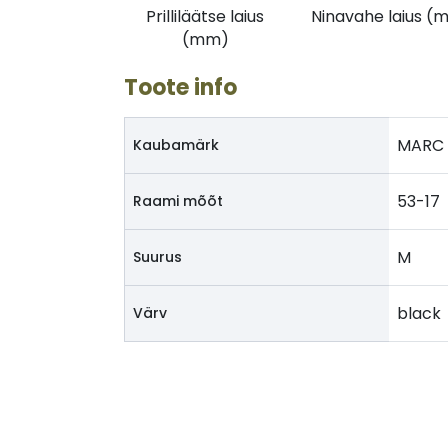
Prilliläätse laius
Ninavahe laius (
(mm)
Toote info
MARC
Kaubamärk
53-17
Raami mõõt
M
Suurus
black
Värv