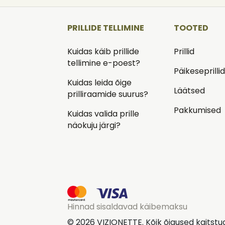
PRILLIDE TELLIMINE
TOOTED
Kuidas käib prillide
Prillid
tellimine e-poest?
Päikeseprilli
Kuidas leida õige
Läätsed
prilliraamide suurus?
Pakkumised
Kuidas valida prille
näokuju järgi?
Hinnad sisaldavad käibemaksu
© 2026 VIZIONETTE. Kõik õigused kaitstu