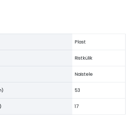
Plast
Ristkülik
Naistele
53
m)
17
)