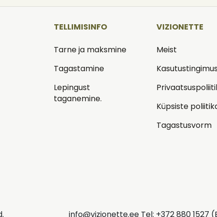
TELLIMISINFO
VIZIONETTE
Tarne ja maksmine
Meist
d
Tagastamine
Kasutustingimu
Lepingust
Privaatsuspoliit
taganemine.
Küpsiste poliitik
Tagastusvorm
d.
info@vizionette.ee Tel: +372 880 1527 (