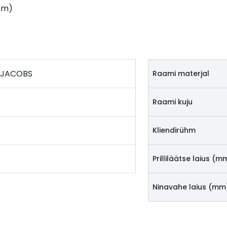
mm)
 JACOBS
Raami materjal
Raami kuju
Kliendirühm
Prilliläätse laius (m
Ninavahe laius (mm