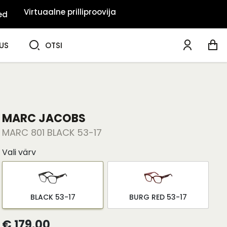
Virtuaalne prilliproovija
ed
OTSI
US
OTSI
MARC JACOBS
MARC 801 BLACK 53-17
Vali värv
BLACK 53-17
BURG RED 53-17
€ 179.00