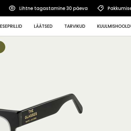
Lihtne tagastamine 30 päeva
Pakkumis
ESEPRILLID
LÄÄTSED
TARVIKUD
KUULMISHOOLD