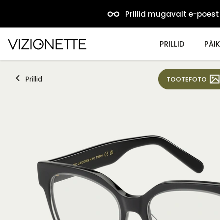
Prillid mugavalt e-poest
PRILLID
PÄIK
Prillid
TOOTEFOTO