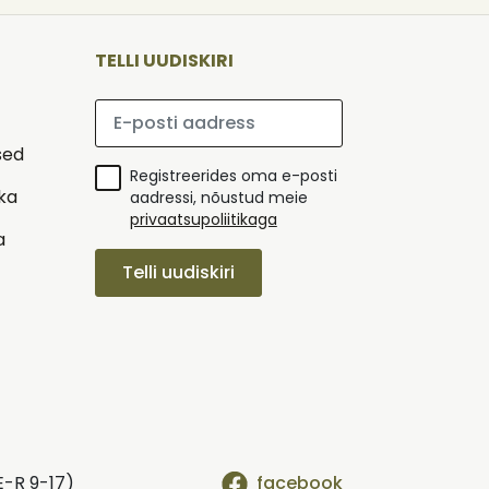
TELLI UUDISKIRI
Palun sisesta e-posti aadress
sed
Registreerides oma e-posti
ika
aadressi, nõustud meie
privaatsupoliitikaga
a
Telli uudiskiri
E-R 9-17)
facebook