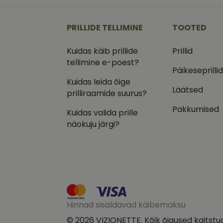
_ga
_gcl_au
Goog
.vizi
PRILLIDE TELLIMINE
TOOTED
IDE
Goog
.doub
Kuidas käib prillide
Prillid
_ga_VQ82NFQ41G
tellimine e-poest?
test_cookie
Goog
.doub
Päikeseprilli
Kuidas leida õige
__kla_id
_fbp
Meta
Läätsed
Inc.
prilliraamide suurus?
.vizi
Pakkumised
Kuidas valida prille
näokuju järgi?
Hinnad sisaldavad käibemaksu
© 2026 VIZIONETTE. Kõik õigused kaitstu