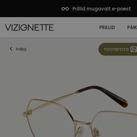
Prillid mugavalt e-poest
PRILLID
PÄIK
Prillid
TOOTEFOTO