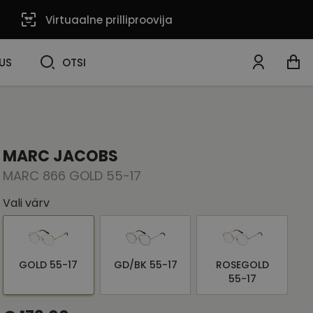
Virtuaalne prilliproovija
OTSI
US
OTSI
MARC JACOBS
MARC 866 GOLD 55-17
Vali värv
GOLD 55-17
GD/BK 55-17
ROSEGOLD
55-17