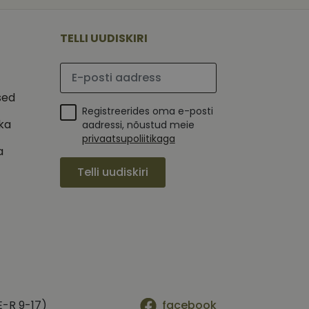
 selle kohta,
ga - see on
mi kohta, mida
tavale
ha.
te kasutajate
kult genereeritud
TELLI UUDISKIRI
seda kasutatakse
 selle kohta,
kampaaniate andmete
mi kohta, mida
ha.
Palun sisesta e-posti aadress
itamiseks.
et teha kindlaks,
sed
Registreerides oma e-posti
posti aadressi
 näiteks reaalajas
ika
aadressi, nõustud meie
privaatsupoliitikaga
a
Telli uudiskiri
E-R 9-17)
facebook