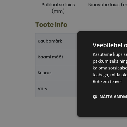
Prilliläätse laius
Ninavahe laius (
(mm)
Toote info
MARC
Kaubamärk
Veebilehel 
Kasutame küpsisei
55-17
Raami mõõt
pakkumiseks ning 
ka oma sotsiaalse
M
Suurus
teabega, mida ole
Rohkem teavet
gold
Värv
NÄITA ANDM
Vajalik