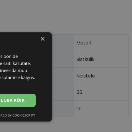
×
Metall
tsioonide
Ristkülik
 saiti kasutate,
bineerida muu
Naistele
asutamise käigus.
55
m)
LUBA KÕIK
17
)
RED BY COOKIESCRIPT
Eelistused