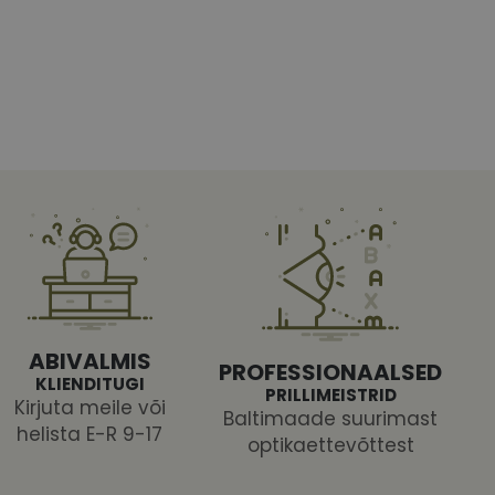
htedel navigeerimine
tajate küpsiste
 selleks, et Cookie-
latvormiga. See on
ABIVALMIS
arünnakute eest
PROFESSIONAALSED
KLIENDITUGI
PRILLIMEISTRID
Kirjuta meile või
Baltimaade suurimast
helista E-R 9-17
optikaettevõttest