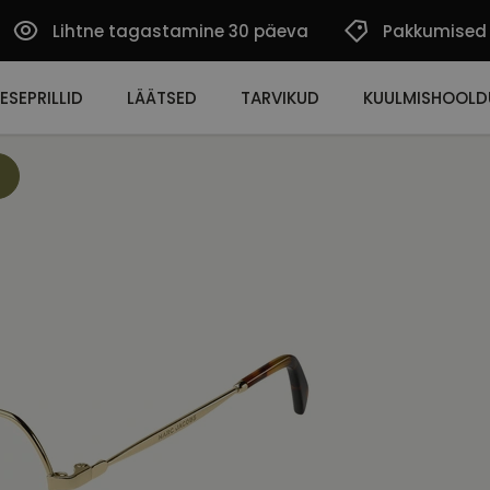
Lihtne tagastamine 30 päeva
Pakkumised
ESEPRILLID
LÄÄTSED
TARVIKUD
KUULMISHOOLD