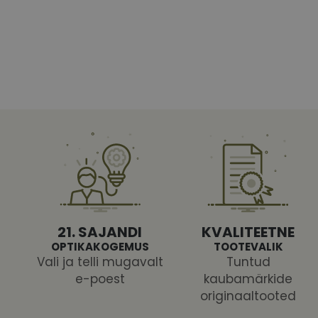
Vajalikud küpsised 
ja juurdepääsu saidi 
Nimi
shipping_country
CookieScriptConse
csrftoken
21. SAJANDI
KVALITEETNE
OPTIKAKOGEMUS
TOOTEVALIK
Vali ja telli mugavalt
Tuntud
e-poest
kaubamärkide
Pakk
originaaltooted
Nimi
Nimi
Dom