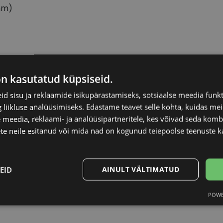
mm)
 JACOBS
Raami materjal
on kasutatud küpsiseid.
d sisu ja reklaamide isikupärastamiseks, sotsiaalse meedia funk
Raami kuju
liikluse analüüsimiseks. Edastame teavet selle kohta, kuidas meie
 meedia, reklaami- ja analüüsipartneritele, kes võivad seda kom
Kliendirühm
te neile esitanud või mida nad on kogunud teiepoolse teenuste k
Prilliläätse laius (m
EID
AINULT VÄLTIMATUD
Ninavahe laius (mm
POWE
Statistika
Turustamine