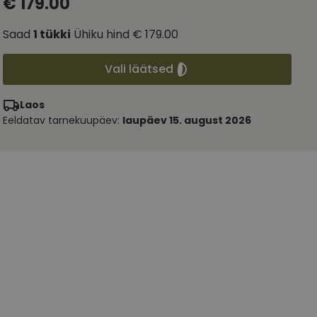
€ 179.00
Saad
1
tükki
Ühiku hind
€ 179.00
Vali läätsed
Laos
Eeldatav tarnekuupäev:
laupäev 15. august 2026