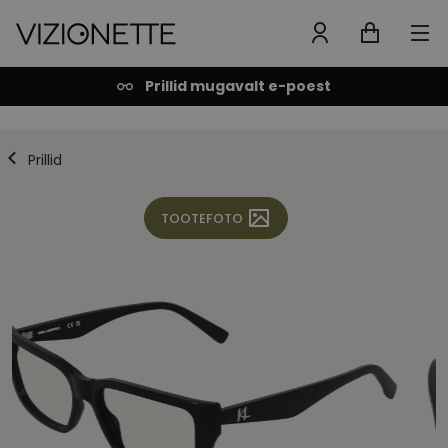
Prillid mugavalt e-poest
Prillid
TOOTEFOTO