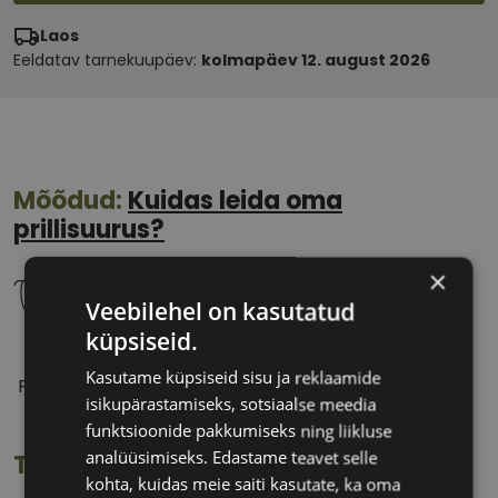
Laos
Eeldatav tarnekuupäev:
kolmapäev 12. august 2026
Mõõdud:
Kuidas leida oma
prillisuurus?
×
Veebilehel on kasutatud
küpsiseid.
55 mm
15 mm
Kasutame küpsiseid sisu ja reklaamide
Prilliläätse laius
Ninavahe laius
isikupärastamiseks, sotsiaalse meedia
(mm)
(mm)
funktsioonide pakkumiseks ning liikluse
analüüsimiseks. Edastame teavet selle
Toote info
kohta, kuidas meie saiti kasutate, ka oma