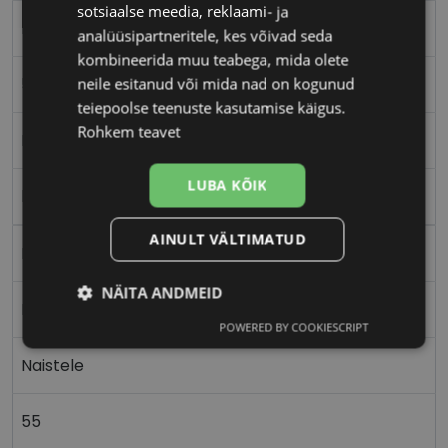
sotsiaalse meedia, reklaami- ja
KARL LAGERFELD
analüüsipartneritele, kes võivad seda
kombineerida muu teabega, mida olete
55-15
neile esitanud või mida nad on kogunud
teiepoolse teenuste kasutamise käigus.
Rohkem teavet
M
LUBA KÕIK
black
AINULT VÄLTIMATUD
Plast
NÄITA ANDMEID
Nurgeline
POWERED BY COOKIESCRIPT
Vajalik
Statistika
Turustamine
Naistele
Eelistused
55