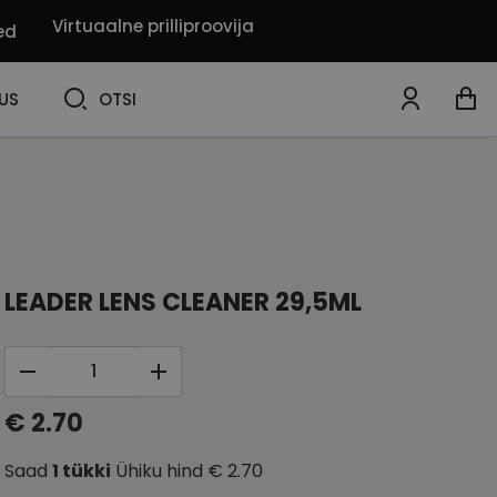
Virtuaalne prilliproovija
ed
OTSI
US
OTSI
LEADER LENS CLEANER 29,5ML
€ 2.70
Saad
1
tükki
Ühiku hind
€ 2.70