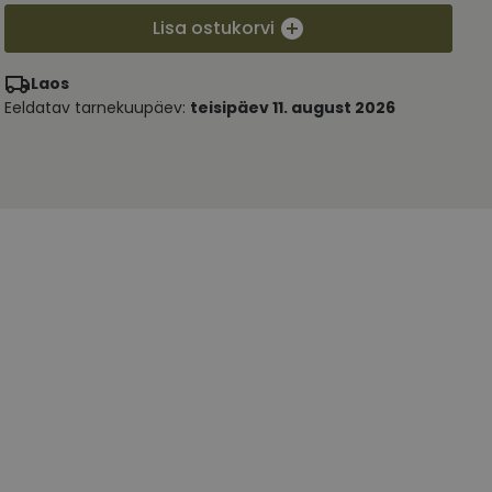
Lisa ostukorvi
Laos
Eeldatav tarnekuupäev:
teisipäev 11. august 2026