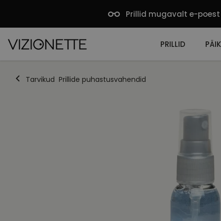
Prillid mugavalt e-poest
PRILLID
PÄIK
Tarvikud
Prillide puhastusvahendid