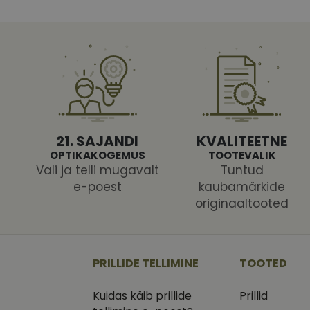
Vajalikud küpsised 
ja juurdepääsu saidi 
Nimi
shipping_country
CookieScriptConse
21. SAJANDI
KVALITEETNE
OPTIKAKOGEMUS
TOOTEVALIK
Vali ja telli mugavalt
Tuntud
csrftoken
e-poest
kaubamärkide
originaaltooted
Pakk
Nimi
Nimi
Dom
PRILLIDE TELLIMINE
TOOTED
_ga
_gcl_au
Goog
.vizi
Kuidas käib prillide
Prillid