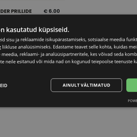
DER PRILLIDE
€ 6.00
HASTUSVAHEND
 ML
on kasutatud küpsiseid.
d sisu ja reklaamide isikupärastamiseks, sotsiaalse meedia funk
liikluse analüüsimiseks. Edastame teavet selle kohta, kuidas meie
 meedia, reklaami- ja analüüsipartneritele, kes võivad seda kom
te neile esitanud või mida nad on kogunud teiepoolse teenuste k
LEADER
Tootja
1
EID
AINULT VÄLTIMATUD
POWE
Statistika
Turustamine