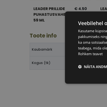
LEADER PRILLIDE
€ 4.50
LEA
PUHASTUSVAHEND
PU
59 ML
118
Veebilehel 
Kasutame küpsisei
Toote info
pakkumiseks ning 
ka oma sotsiaalse
teabega, mida ole
Kaubamärk
Rohkem teavet
Kogus (tk)
NÄITA ANDM
Vajalik