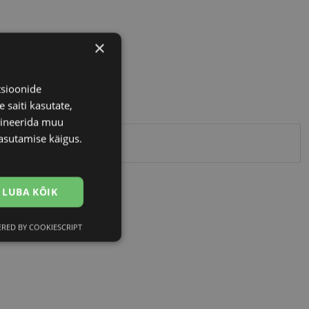
×
tsioonide
 saiti kasutate,
bineerida muu
asutamise käigus.
Centrostyle
LUBA KÕIK
RED BY COOKIESCRIPT
Eelistused