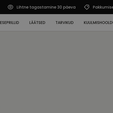
Lihtne tagastamine 30 päeva
Pakkumis
ESEPRILLID
LÄÄTSED
TARVIKUD
KUULMISHOOLD