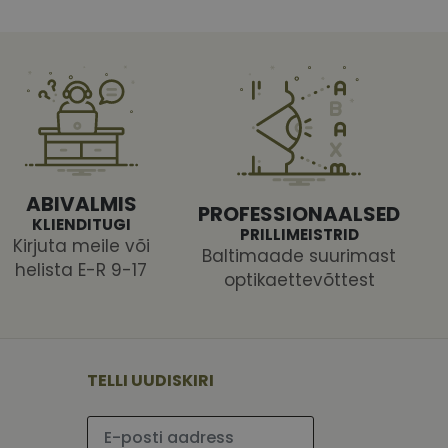
htedel navigeerimine
tajate küpsiste
ABIVALMIS
 selleks, et Cookie-
PROFESSIONAALSED
KLIENDITUGI
PRILLIMEISTRID
Kirjuta meile või
latvormiga. See on
Baltimaade suurimast
arünnakute eest
helista E-R 9-17
optikaettevõttest
TELLI UUDISKIRI
 selle kohta,
ga - see on
mi kohta, mida
tavale
ha.
te kasutajate
Palun sisesta e-posti aadress
kult genereeritud