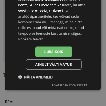
kohta, kuidas meie saiti kasutate, ka oma
sotsiaalse meedia, reklaami- ja
analüüsipartneritele, kes võivad seda
kombineerida muu teabega, mida olete
neile esitanud või mida nad on kogunud
teiepoolse teenuste kasutamise käigus.
Rohkem teavet
LEADER LENS CLEANER
€ 2.70
LUBA KÕIK
29,5ML
AINULT VÄLTIMATUD
Toote info
NÄITA ANDMEID
POWERED BY COOKIESCRIPT
Vajalik
Statistika
Turustamine
LEADER
118ml
Eelistused