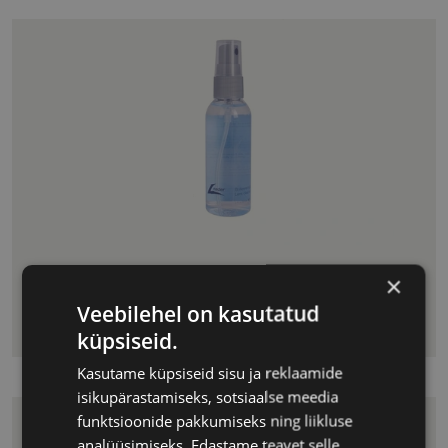
LEADER PRILLIDE
€ 4.50
×
PUHASTUSVAHEND 59
Veebilehel on kasutatud
ML
küpsiseid.
Kasutame küpsiseid sisu ja reklaamide
isikupärastamiseks, sotsiaalse meedia
funktsioonide pakkumiseks ning liikluse
analüüsimiseks. Edastame teavet selle