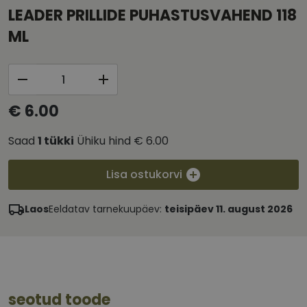
LEADER PRILLIDE PUHASTUSVAHEND 118
ML
€ 6.00
Saad
1
tükki
Ühiku hind
€ 6.00
Lisa ostukorvi
Laos
Eeldatav tarnekuupäev:
teisipäev 11. august 2026
seotud toode