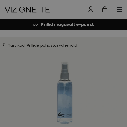
Prillid mugavalt e-poest
Tarvikud
Prillide puhastusvahendid