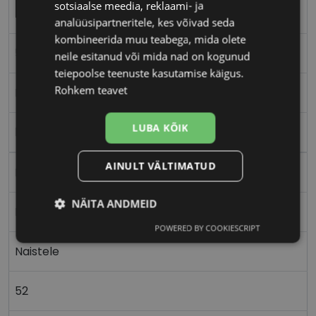
sotsiaalse meedia, reklaami- ja
PEPE JEANS
analüüsipartneritele, kes võivad seda
kombineerida muu teabega, mida olete
52-20
neile esitanud või mida nad on kogunud
teiepoolse teenuste kasutamise käigus.
Rohkem teavet
M
LUBA KÕIK
blue milky
AINULT VÄLTIMATUD
Plast
NÄITA ANDMEID
Ristkülik
POWERED BY COOKIESCRIPT
Vajalik
Statistika
Turustamine
Naistele
Eelistused
52