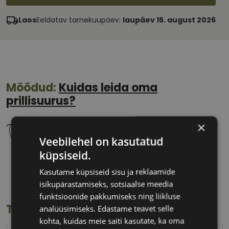
Laos
Eeldatav tarnekuupäev:
laupäev 15. august 2026
Mõõdud:
Kuidas leida oma
prillisuurus?
×
Veebilehel on kasutatud
küpsiseid.
52 mm
20 mm
Kasutame küpsiseid sisu ja reklaamide
Klaasi laius
Ninavahe laius
isikupärastamiseks, sotsiaalse meedia
(mm)
(mm)
funktsioonide pakkumiseks ning liikluse
Toote info
analüüsimiseks. Edastame teavet selle
kohta, kuidas meie saiti kasutate, ka oma