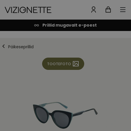
Prillid mugavalt e-poest
Päikeseprillid
TOOTEFOTO