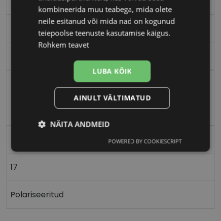
L
kombineerida muu teabega, mida olete
neile esitanud või mida nad on kogunud
black oran
teiepoolse teenuste kasutamise käigus.
Rohkem teavet
Plast
LUBA KÕIK
Ristkülik
AINULT VÄLTIMATUD
Meestele
NÄITA ANDMEID
57
POWERED BY COOKIESCRIPT
Vajalik
Statistika
Turustamine
17
Eelistused
Polariseeritud