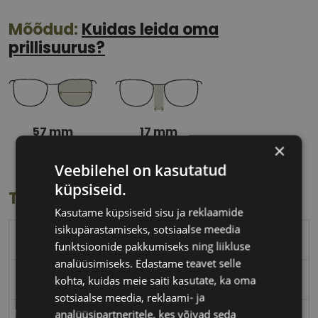
Mõõdud:
Kuidas leida oma
prillisuurus?
57 mm
17 mm
×
Klaasi laius
Ninavahe laius
(mm)
(mm)
Veebilehel on kasutatud
küpsiseid.
Toote info
Kasutame küpsiseid sisu ja reklaamide
isikupärastamiseks, sotsiaalse meedia
POLAROID
funktsioonide pakkumiseks ning liikluse
analüüsimiseks. Edastame teavet selle
57-17
kohta, kuidas meie saiti kasutate, ka oma
sotsiaalse meedia, reklaami- ja
analüüsipartneritele, kes võivad seda