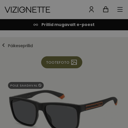
Prillid mugavalt e-poest
Päikeseprillid
TOOTEFOTO
POLE SAADAVAL