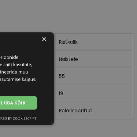
×
Ristkülik
tsioonide
Naistele
 saiti kasutate,
bineerida muu
55
asutamise käigus.
19
)
LUBA KÕIK
Polariseeritud
RED BY COOKIESCRIPT
Eelistused