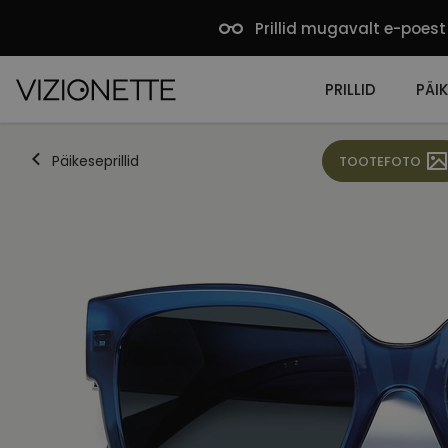
Prillid mugavalt e-poest
PRILLID
PÄIK
Päikeseprillid
TOOTEFOTO