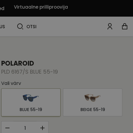
Virtuaalne prilliproovija
ed
OTSI
US
OTSI
POLAROID
PLD 6167/S BLUE 55-19
Vali värv
BLUE 55-19
BEIGE 55-19