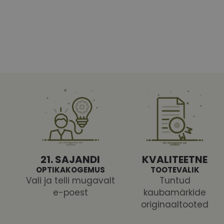
Vajalikud küpsised 
ja juurdepääsu saidi 
Nimi
shipping_country
CookieScriptConse
csrftoken
21. SAJANDI
KVALITEETNE
OPTIKAKOGEMUS
TOOTEVALIK
Vali ja telli mugavalt
Tuntud
e-poest
kaubamärkide
originaaltooted
Pakk
Nimi
Nimi
Dom