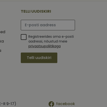
 selle kohta,
ga - see on
mi kohta, mida
tavale
ha.
te kasutajate
TELLI UUDISKIRI
kult genereeritud
seda kasutatakse
 selle kohta,
kampaaniate andmete
mi kohta, mida
ha.
Palun sisesta e-posti aadress
itamiseks.
et teha kindlaks,
sed
Registreerides oma e-posti
posti aadressi
 näiteks reaalajas
ika
aadressi, nõustud meie
privaatsupoliitikaga
a
Telli uudiskiri
E-R 9-17)
facebook