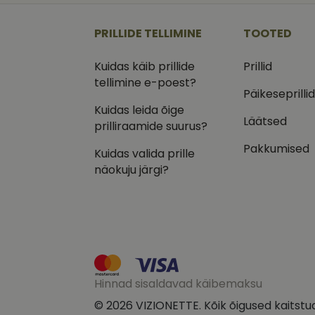
_ga
_gcl_au
Goog
.vizi
PRILLIDE TELLIMINE
TOOTED
IDE
Goog
.doub
Kuidas käib prillide
Prillid
tellimine e-poest?
_ga_VQ82NFQ41G
test_cookie
Goog
Päikeseprilli
.doub
Kuidas leida õige
__kla_id
_fbp
Meta
Läätsed
prilliraamide suurus?
Inc.
.vizi
Pakkumised
Kuidas valida prille
näokuju järgi?
Hinnad sisaldavad käibemaksu
© 2026 VIZIONETTE. Kõik õigused kaitstu