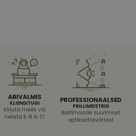
htedel navigeerimine
tajate küpsiste
 selleks, et Cookie-
latvormiga. See on
ABIVALMIS
arünnakute eest
PROFESSIONAALSED
KLIENDITUGI
PRILLIMEISTRID
Kirjuta meile või
Baltimaade suurimast
helista E-R 9-17
optikaettevõttest