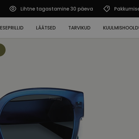
Lihtne tagastamine 30 päeva
Pakkumis
ESEPRILLID
LÄÄTSED
TARVIKUD
KUULMISHOOLD