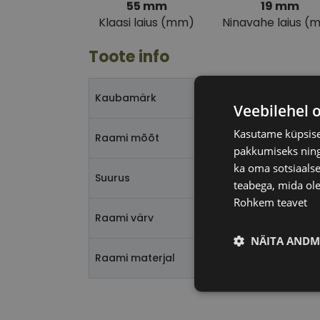
55 mm
19 mm
Klaasi laius (mm)
Ninavahe laius (
Toote info
Kaubamärk
Veebilehel 
Kasutame küpsisei
Raami mõõt
pakkumiseks ning 
ka oma sotsiaalse
Suurus
teabega, mida ole
Rohkem teavet
Raami värv
NÄITA ANDM
Raami materjal
Vajalik