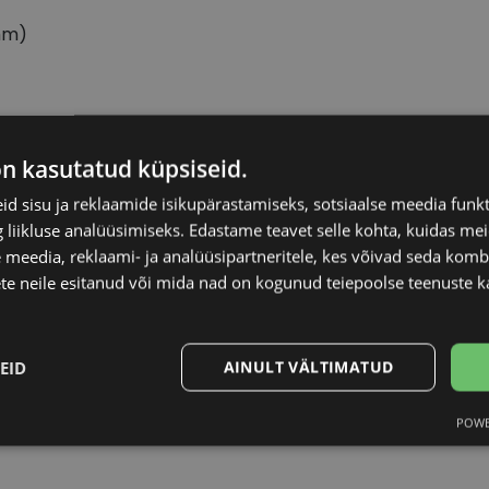
mm)
POLAROID
Raami kuju
on kasutatud küpsiseid.
d sisu ja reklaamide isikupärastamiseks, sotsiaalse meedia funk
55-19
Kliendirühm
liikluse analüüsimiseks. Edastame teavet selle kohta, kuidas meie
 meedia, reklaami- ja analüüsipartneritele, kes võivad seda kom
L
Klaasi laius (mm)
te neile esitanud või mida nad on kogunud teiepoolse teenuste k
blue
Ninavahe laius (mm
EID
AINULT VÄLTIMATUD
Plast
Klaasi pinnakate
POWE
Statistika
Turustamine