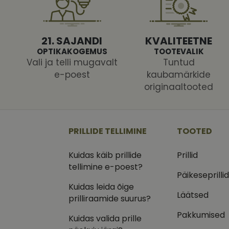
Pakk
Nimi
Nimi
21. SAJANDI
KVALITEETNE
Dom
OPTIKAKOGEMUS
TOOTEVALIK
_ga
_gcl_au
Goog
Vali ja telli mugavalt
Tuntud
.vizi
e-poest
kaubamärkide
IDE
originaaltooted
Goog
.doub
_ga_VQ82NFQ41G
test_cookie
Goog
.doub
PRILLIDE TELLIMINE
TOOTED
__kla_id
_fbp
Meta
Inc.
.vizi
Kuidas käib prillide
Prillid
tellimine e-poest?
Päikeseprilli
Kuidas leida õige
Läätsed
prilliraamide suurus?
Pakkumised
Kuidas valida prille