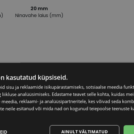
20 mm
m)
Ninavahe laius (mm)
on kasutatud küpsiseid.
POLAROID
Kliendirühm
d sisu ja reklaamide isikupärastamiseks, sotsiaalse meedia funk
liikluse analüüsimiseks. Edastame teavet selle kohta, kuidas meie
 meedia, reklaami- ja analüüsipartneritele, kes võivad seda kom
54-20
Klaasi kõrgus (mm)
te neile esitanud või mida nad on kogunud teiepoolse teenuste k
L
Klaasi laius (mm)
EID
AINULT VÄLTIMATUD