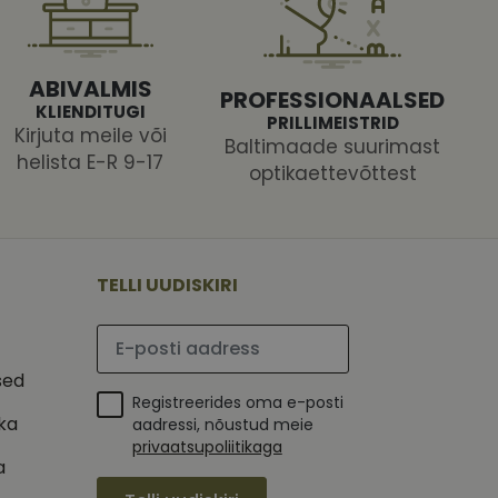
ABIVALMIS
PROFESSIONAALSED
KLIENDITUGI
PRILLIMEISTRID
 selle kohta,
ga - see on
Kirjuta meile või
mi kohta, mida
tavale
Baltimaade suurimast
ha.
te kasutajate
helista E-R 9-17
kult genereeritud
optikaettevõttest
seda kasutatakse
 selle kohta,
kampaaniate andmete
mi kohta, mida
ha.
itamiseks.
et teha kindlaks,
TELLI UUDISKIRI
posti aadressi
 näiteks reaalajas
Palun sisesta e-posti aadress
sed
Registreerides oma e-posti
ika
aadressi, nõustud meie
privaatsupoliitikaga
a