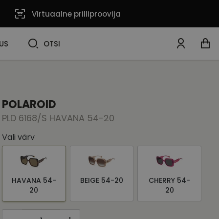
Virtuaalne prilliproovija
OTSI
US
OTSI
POLAROID
PLD 6168/S HAVANA 54-20
Vali värv
HAVANA 54-
BEIGE 54-20
CHERRY 54-
20
20