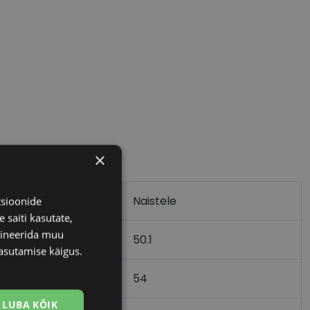
×
Naistele
tsioonide
 saiti kasutate,
bineerida muu
50.1
asutamise käigus.
54
LUBA KÕIK