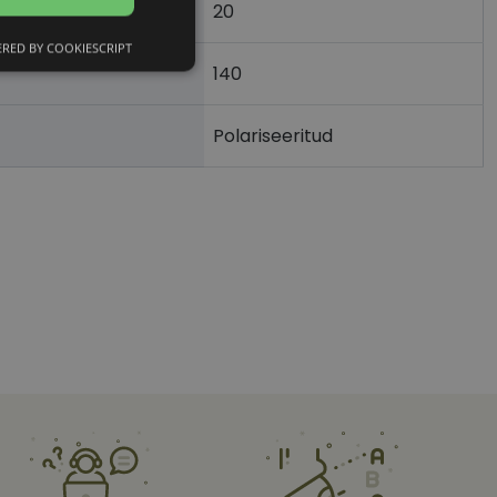
20
)
RED BY COOKIESCRIPT
Eelistused
140
Polariseeritud
htedel navigeerimine
tajate küpsiste
 selleks, et Cookie-
latvormiga. See on
arünnakute eest