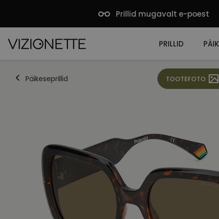
Prillid mugavalt e-poest
PRILLID
PÄIK
Päikeseprillid
TOOTEFOTO