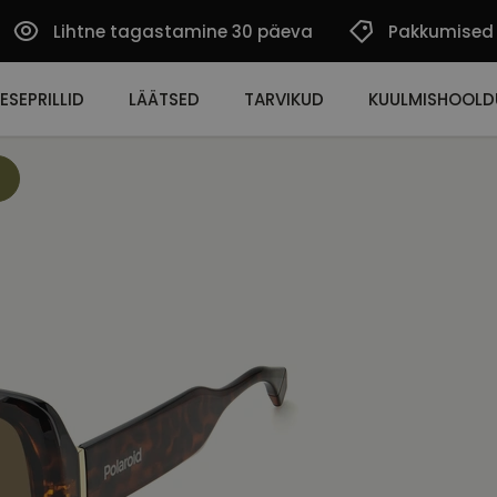
Lihtne tagastamine 30 päeva
Pakkumised
ESEPRILLID
LÄÄTSED
TARVIKUD
KUULMISHOOLD