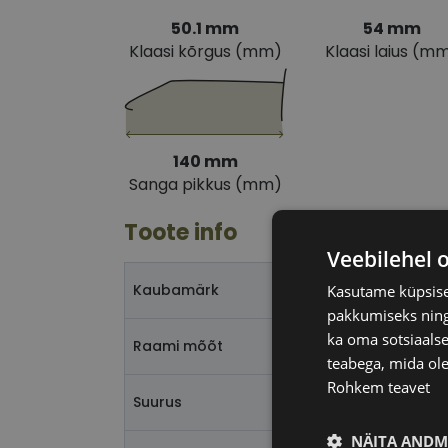
50.1 mm
54 mm
Klaasi kõrgus (mm)
Klaasi laius (m
140 mm
Sanga pikkus (mm)
Toote info
Veebilehel 
Kaubamärk
Kasutame küpsisei
pakkumiseks ning 
ka oma sotsiaalse
Raami mõõt
teabega, mida ole
Rohkem teavet
Suurus
NÄITA ANDM