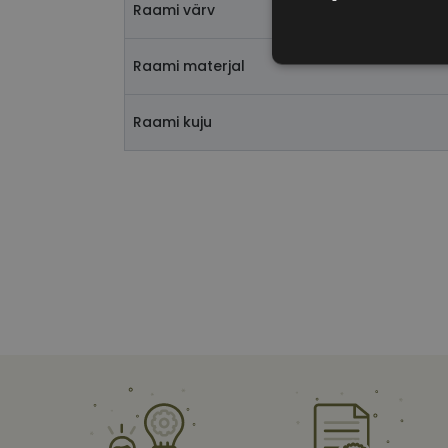
Raami värv
Vajalik
Raami materjal
Raami kuju
Vajalikud küpsised 
ja juurdepääsu saidi 
Nimi
shipping_country
CookieScriptConse
csrftoken