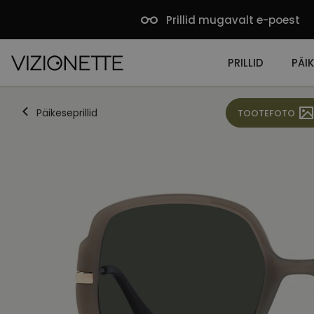
Prillid mugavalt e-poest
PRILLID
PÄIK
Päikeseprillid
TOOTEFOTO