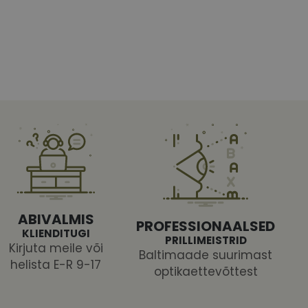
htedel navigeerimine
tajate küpsiste
 selleks, et Cookie-
latvormiga. See on
ABIVALMIS
arünnakute eest
PROFESSIONAALSED
KLIENDITUGI
PRILLIMEISTRID
Kirjuta meile või
Baltimaade suurimast
helista E-R 9-17
optikaettevõttest