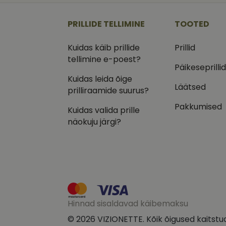
_ga
_gcl_au
Goog
.vizi
PRILLIDE TELLIMINE
TOOTED
IDE
Goog
.doub
Kuidas käib prillide
Prillid
tellimine e-poest?
_ga_VQ82NFQ41G
test_cookie
Goog
Päikeseprilli
.doub
Kuidas leida õige
__kla_id
_fbp
Meta
Läätsed
prilliraamide suurus?
Inc.
.vizi
Pakkumised
Kuidas valida prille
näokuju järgi?
Hinnad sisaldavad käibemaksu
© 2026 VIZIONETTE. Kõik õigused kaitstu