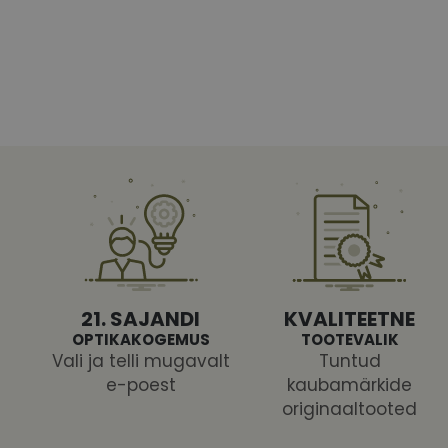
Vajalikud küpsised 
ja juurdepääsu saidi 
Nimi
shipping_country
CookieScriptConse
csrftoken
21. SAJANDI
KVALITEETNE
OPTIKAKOGEMUS
TOOTEVALIK
Vali ja telli mugavalt
Tuntud
e-poest
kaubamärkide
originaaltooted
Pakk
Nimi
Nimi
Dom