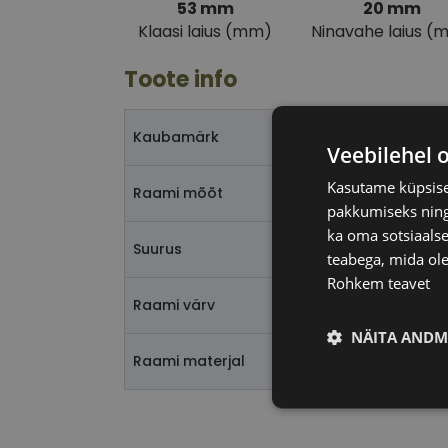
53 mm
20 mm
Klaasi laius (mm)
Ninavahe laius (
Toote info
Kaubamärk
Veebilehel 
Kasutame küpsisei
Raami mõõt
pakkumiseks ning 
ka oma sotsiaalse
Suurus
teabega, mida ole
Rohkem teavet
Raami värv
NÄITA ANDM
Raami materjal
Vajalik