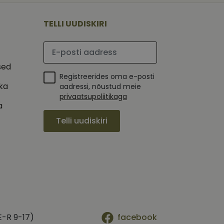
 selle kohta,
ga - see on
mi kohta, mida
tavale
ha.
te kasutajate
TELLI UUDISKIRI
kult genereeritud
seda kasutatakse
 selle kohta,
kampaaniate andmete
mi kohta, mida
ha.
Palun sisesta e-posti aadress
itamiseks.
et teha kindlaks,
sed
Registreerides oma e-posti
posti aadressi
 näiteks reaalajas
ika
aadressi, nõustud meie
privaatsupoliitikaga
a
Telli uudiskiri
E-R 9-17)
facebook