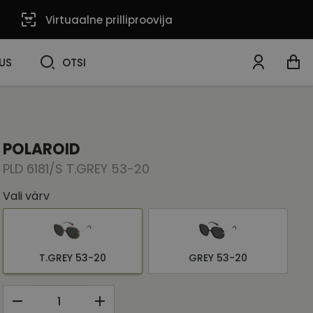
Virtuaalne prilliproovija
OTSI
US
OTSI
POLAROID
PLD 6181/S T.GREY 53-20
Vali värv
T.GREY 53-20
GREY 53-20