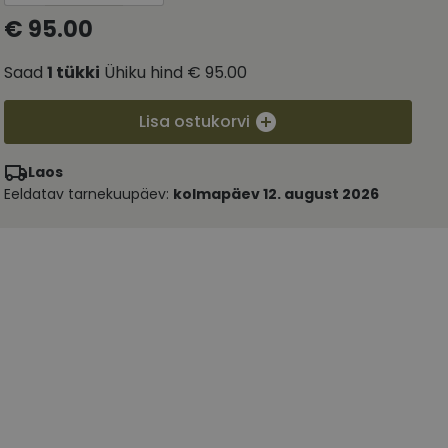
€ 95.00
Saad
1
tükki
Ühiku hind
€ 95.00
Lisa ostukorvi
Laos
Eeldatav tarnekuupäev:
kolmapäev 12. august 2026