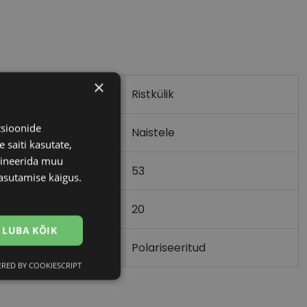
×
Ristkülik
tsioonide
Naistele
 saiti kasutate,
bineerida muu
53
asutamise käigus.
20
)
LUBA KÕIK
Polariseeritud
RED BY COOKIESCRIPT
Eelistused