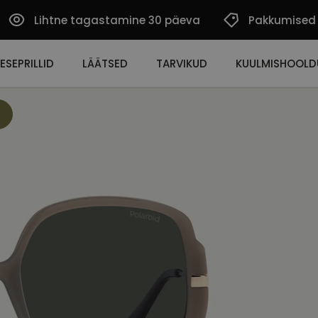
Lihtne tagastamine 30 päeva
Pakkumised
ESEPRILLID
LÄÄTSED
TARVIKUD
KUULMISHOOLD