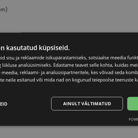
mm)
POLAROID
Raami kuju
on kasutatud küpsiseid.
d sisu ja reklaamide isikupärastamiseks, sotsiaalse meedia funk
53-20
Kliendirühm
liikluse analüüsimiseks. Edastame teavet selle kohta, kuidas meie
 meedia, reklaami- ja analüüsipartneritele, kes võivad seda kom
L
Klaasi laius (mm)
te neile esitanud või mida nad on kogunud teiepoolse teenuste k
t.grey
Ninavahe laius (mm
EID
AINULT VÄLTIMATUD
Plast
Klaasi pinnakate
POWE
Statistika
Turustamine