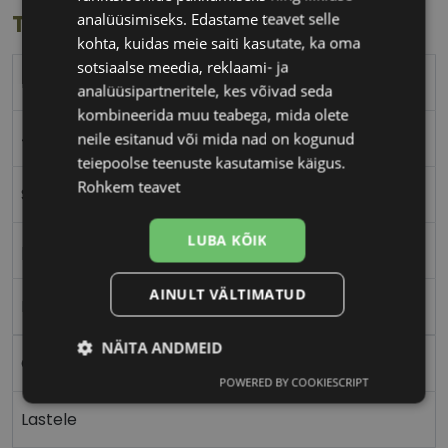
analüüsimiseks. Edastame teavet selle
Toote info
kohta, kuidas meie saiti kasutate, ka oma
sotsiaalse meedia, reklaami- ja
POLAROID
analüüsipartneritele, kes võivad seda
kombineerida muu teabega, mida olete
45-19
neile esitanud või mida nad on kogunud
teiepoolse teenuste kasutamise käigus.
Rohkem teavet
S
LUBA KÕIK
pink
AINULT VÄLTIMATUD
Plast
NÄITA ANDMEID
Ovaalne/ümar
POWERED BY COOKIESCRIPT
Vajalik
Statistika
Turustamine
Lastele