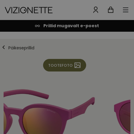
Prillid mugavalt e-poest
Päikeseprillid
TOOTEFOTO