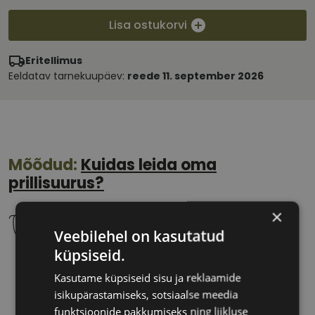
Lisa ostukorvi
Eritellimus
Eeldatav tarnekuupäev:
reede 11. september 2026
Mõõdud:
Kuidas leida oma
prillisuurus?
×
Veebilehel on kasutatud
küpsiseid.
45 mm
19 mm
Kasutame küpsiseid sisu ja reklaamide
Klaasi laius
Ninavahe laius
isikupärastamiseks, sotsiaalse meedia
(mm)
(mm)
funktsioonide pakkumiseks ning liikluse