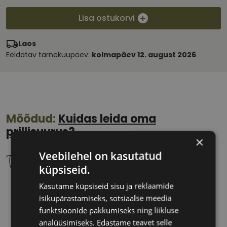
Lisa ostukorvi
Laos
Eeldatav tarnekuupäev:
kolmapäev 12. august 2026
Mõõdud:
Kuidas leida oma
prillisuurus?
×
Veebilehel on kasutatud
küpsiseid.
Kasutame küpsiseid sisu ja reklaamide
46 mm
18 mm
isikupärastamiseks, sotsiaalse meedia
Klaasi laius
Ninavahe laius
funktsioonide pakkumiseks ning liikluse
(mm)
(mm)
analüüsimiseks. Edastame teavet selle