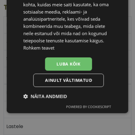
kohta, kuidas meie saiti kasutate, ka oma
Toote info
sotsiaalse meedia, reklaami- ja
analüüsipartneritele, kes võivad seda
POLAROID
kombineerida muu teabega, mida olete
neile esitanud või mida nad on kogunud
teiepoolse teenuste kasutamise käigus.
46-18
Rohkem teavet
S
LUBA KÕIK
blue
AINULT VÄLTIMATUD
Plast
NÄITA ANDMEID
POWERED BY COOKIESCRIPT
Ristkülik
Vajalik
Statistika
Turustamine
Lastele
Eelistused