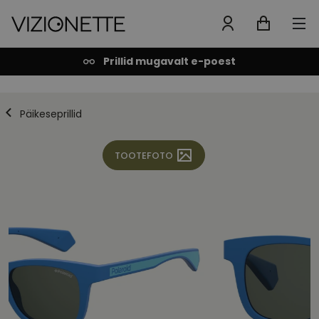
Prillid mugavalt e-poest
Päikeseprillid
TOOTEFOTO