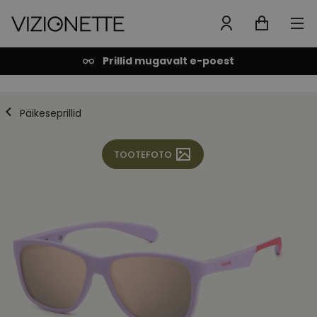
Prillid mugavalt e-poest
Päikeseprillid
TOOTEFOTO