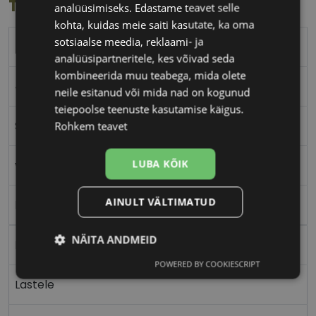
Toote info
analüüsimiseks. Edastame teavet selle
kohta, kuidas meie saiti kasutate, ka oma
sotsiaalse meedia, reklaami- ja
POLAROID
analüüsipartneritele, kes võivad seda
kombineerida muu teabega, mida olete
47-13
neile esitanud või mida nad on kogunud
teiepoolse teenuste kasutamise käigus.
S
Rohkem teavet
LUBA KÕIK
violet
AINULT VÄLTIMATUD
Plast
NÄITA ANDMEID
Ristkülik
POWERED BY COOKIESCRIPT
Vajalik
Statistika
Turustamine
Lastele