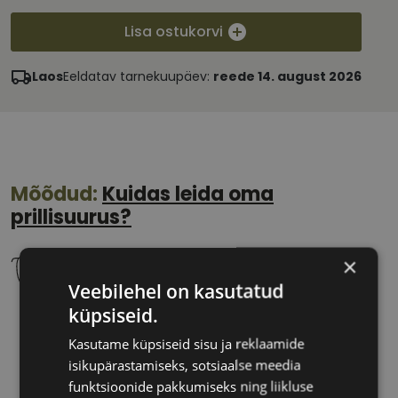
Lisa ostukorvi
Laos
Eeldatav tarnekuupäev:
reede 14. august 2026
Mõõdud:
Kuidas leida oma
prillisuurus?
×
Veebilehel on kasutatud
küpsiseid.
47 mm
13 mm
Klaasi laius
Ninavahe laius
Kasutame küpsiseid sisu ja reklaamide
(mm)
(mm)
isikupärastamiseks, sotsiaalse meedia
funktsioonide pakkumiseks ning liikluse