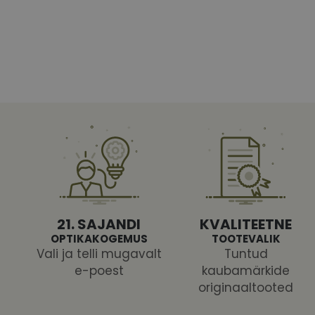
Vajalikud küpsised 
ja juurdepääsu saidi 
Nimi
shipping_country
CookieScriptConse
csrftoken
21. SAJANDI
KVALITEETNE
OPTIKAKOGEMUS
TOOTEVALIK
Vali ja telli mugavalt
Tuntud
e-poest
kaubamärkide
originaaltooted
Pakk
Nimi
Nimi
Dom