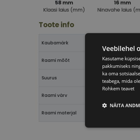
58 mm
16 mm
Klaasi laius (mm)
Ninavahe laius (
Toote info
Kaubamärk
Veebilehel 
Kasutame küpsisei
Raami mõõt
pakkumiseks ning 
ka oma sotsiaalse
Suurus
teabega, mida ole
Rohkem teavet
Raami värv
NÄITA ANDM
Raami materjal
Vajalik