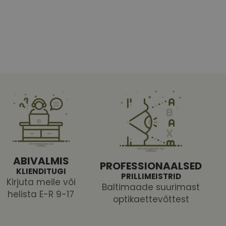
htedel navigeerimine
tajate küpsiste
 selleks, et Cookie-
latvormiga. See on
ABIVALMIS
arünnakute eest
PROFESSIONAALSED
KLIENDITUGI
PRILLIMEISTRID
Kirjuta meile või
Baltimaade suurimast
helista E-R 9-17
optikaettevõttest