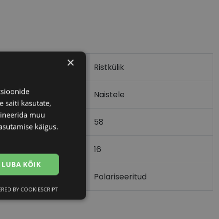
×
Ristkülik
tsioonide
Naistele
 saiti kasutate,
bineerida muu
58
asutamise käigus.
16
)
LUBA KÕIK
Polariseeritud
RED BY COOKIESCRIPT
Eelistused