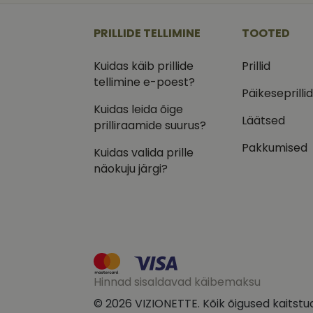
_ga
_gcl_au
Goog
.vizi
PRILLIDE TELLIMINE
TOOTED
IDE
Goog
.doub
Kuidas käib prillide
Prillid
tellimine e-poest?
_ga_VQ82NFQ41G
test_cookie
Goog
Päikeseprilli
.doub
Kuidas leida õige
__kla_id
_fbp
Meta
Läätsed
prilliraamide suurus?
Inc.
.vizi
Pakkumised
Kuidas valida prille
näokuju järgi?
Hinnad sisaldavad käibemaksu
© 2026 VIZIONETTE. Kõik õigused kaitstu