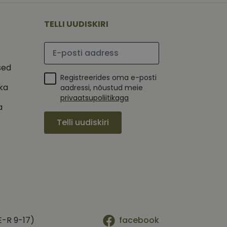
 selle kohta,
ga - see on
mi kohta, mida
tavale
ha.
te kasutajate
TELLI UUDISKIRI
kult genereeritud
seda kasutatakse
 selle kohta,
kampaaniate andmete
mi kohta, mida
ha.
Palun sisesta e-posti aadress
itamiseks.
et teha kindlaks,
sed
Registreerides oma e-posti
posti aadressi
 näiteks reaalajas
ika
aadressi, nõustud meie
privaatsupoliitikaga
a
Telli uudiskiri
E-R 9-17)
facebook