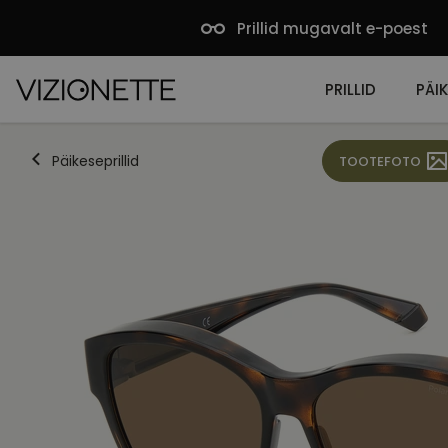
Prillid mugavalt e-poest
PRILLID
PÄIK
Päikeseprillid
TOOTEFOTO