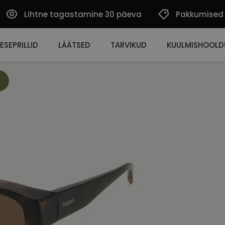
Lihtne tagastamine 30 päeva
Pakkumised
ESEPRILLID
LÄÄTSED
TARVIKUD
KUULMISHOOLD