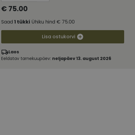
€ 75.00
Saad
1
tükki
Ühiku hind
€ 75.00
Lisa ostukorvi
Laos
Eeldatav tarnekuupäev:
neljapäev 13. august 2026