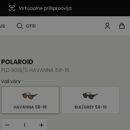
Virtuaalne prilliproovija
OTSI
US
OTSI
POLAROID
PLD 9019/S HAVANNA 58-16
Vali värv
HAVANNA 58-16
BLK/GREY 58-16