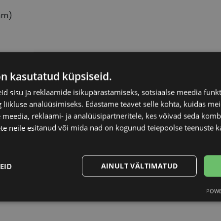
mm)
POLAROID
Raami kuju
on kasutatud küpsiseid.
d sisu ja reklaamide isikupärastamiseks, sotsiaalse meedia funk
58-16
Kliendirühm
liikluse analüüsimiseks. Edastame teavet selle kohta, kuidas meie
 meedia, reklaami- ja analüüsipartneritele, kes võivad seda kom
L
Klaasi laius (mm)
te neile esitanud või mida nad on kogunud teiepoolse teenuste k
havanna
Ninavahe laius (mm
EID
AINULT VÄLTIMATUD
Plast
Klaasi pinnakate
POWE
Statistika
Turustamine