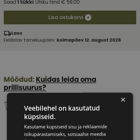
Saad
1
tükki
Ühiku hind
€ 59.00
Lisa ostukorvi
Laos
Eeldatav tarnekuupäev:
kolmapäev 12. august 2026
Mõõdud:
Kuidas leida oma
prillisuurus?
×
Veebilehel on kasutatud
küpsiseid.
42 mm
16 mm
Kasutame küpsiseid sisu ja reklaamide
Klaasi laius
Ninavahe laius
isikupärastamiseks, sotsiaalse meedia
(mm)
(mm)