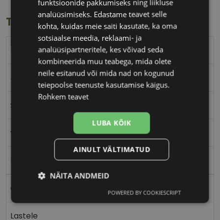
funktsioonide pakkumiseks ning liikluse
analüüsimiseks. Edastame teavet selle
Toote info
kohta, kuidas meie saiti kasutate, ka oma
sotsiaalse meedia, reklaami- ja
analüüsipartneritele, kes võivad seda
POLAROID
kombineerida muu teabega, mida olete
neile esitanud või mida nad on kogunud
42-16
teiepoolse teenuste kasutamise käigus.
Rohkem teavet
S
LUBA KÕIK
violet
AINULT VÄLTIMATUD
Plast
NÄITA ANDMEID
Ovaalne/ümar
POWERED BY COOKIESCRIPT
Vajalik
Statistika
Turustamine
Lastele