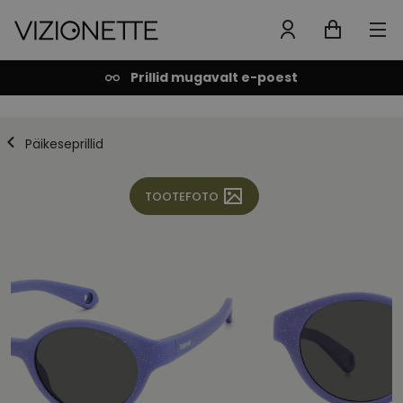
Prillid mugavalt e-poest
Päikeseprillid
TOOTEFOTO