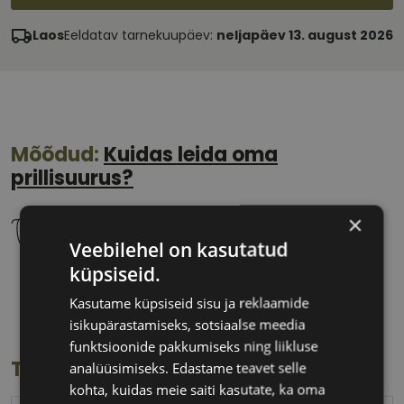
Laos
Eeldatav tarnekuupäev:
neljapäev 13. august 2026
Mõõdud:
Kuidas leida oma
prillisuurus?
×
Veebilehel on kasutatud
küpsiseid.
58 mm
16 mm
Kasutame küpsiseid sisu ja reklaamide
Klaasi laius
Ninavahe laius
isikupärastamiseks, sotsiaalse meedia
(mm)
(mm)
funktsioonide pakkumiseks ning liikluse
Toote info
analüüsimiseks. Edastame teavet selle
kohta, kuidas meie saiti kasutate, ka oma