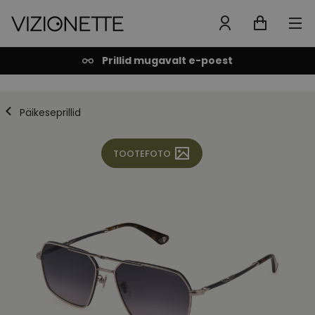
Prillid mugavalt e-poest
Päikeseprillid
TOOTEFOTO