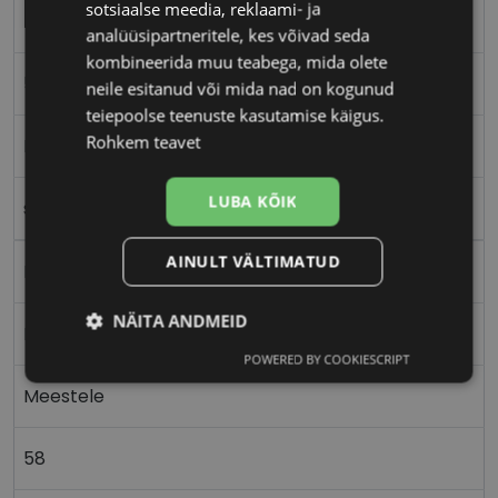
sotsiaalse meedia, reklaami- ja
POLICE
analüüsipartneritele, kes võivad seda
kombineerida muu teabega, mida olete
58-16
neile esitanud või mida nad on kogunud
teiepoolse teenuste kasutamise käigus.
Rohkem teavet
L
LUBA KÕIK
silv/blue
AINULT VÄLTIMATUD
Metall
NÄITA ANDMEID
Nurgeline
POWERED BY COOKIESCRIPT
Vajalik
Statistika
Turustamine
Meestele
Eelistused
58