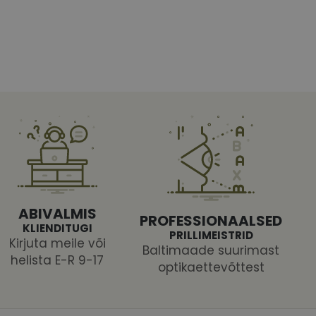
htedel navigeerimine
tajate küpsiste
 selleks, et Cookie-
latvormiga. See on
ABIVALMIS
PROFESSIONAALSED
arünnakute eest
KLIENDITUGI
PRILLIMEISTRID
Kirjuta meile või
Baltimaade suurimast
helista E-R 9-17
optikaettevõttest
 selle kohta,
ga - see on