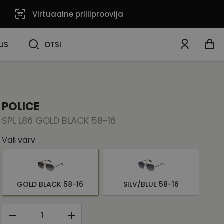
Virtuaalne prilliproovija
OTSI
US
OTSI
POLICE
SPL L86 GOLD BLACK 58-16
Vali värv
GOLD BLACK 58-16
SILV/BLUE 58-16