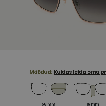
Mõõdud:
Kuidas leida oma pr
58 mm
16 mm