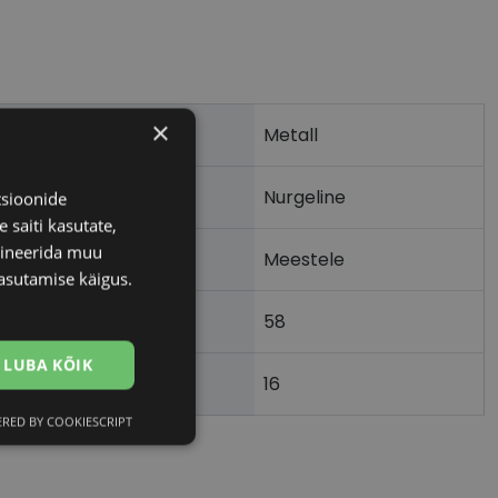
×
Metall
Nurgeline
tsioonide
 saiti kasutate,
bineerida muu
Meestele
asutamise käigus.
58
LUBA KÕIK
16
)
RED BY COOKIESCRIPT
Eelistused