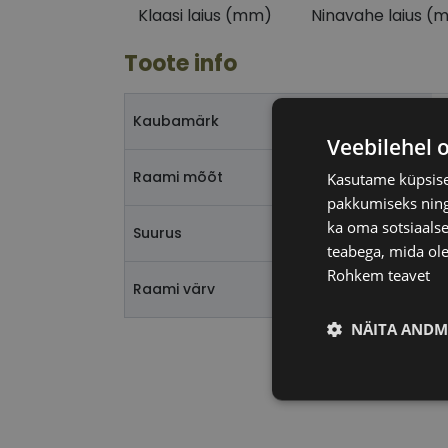
Klaasi laius (mm)
Ninavahe laius (
Toote info
Kaubamärk
Veebilehel 
Raami mõõt
Kasutame küpsisei
pakkumiseks ning 
ka oma sotsiaalse
L
Suurus
teabega, mida ole
Rohkem teavet
Raami värv
NÄITA ANDM
Vajalik