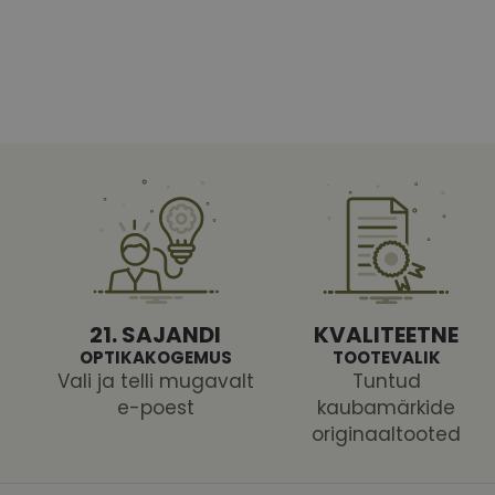
Vajalikud küpsised 
ja juurdepääsu saidi 
Nimi
shipping_country
CookieScriptConse
csrftoken
21. SAJANDI
KVALITEETNE
OPTIKAKOGEMUS
TOOTEVALIK
Vali ja telli mugavalt
Tuntud
e-poest
kaubamärkide
originaaltooted
Pakk
Nimi
Nimi
Dom
_ga
_gcl_au
Goog