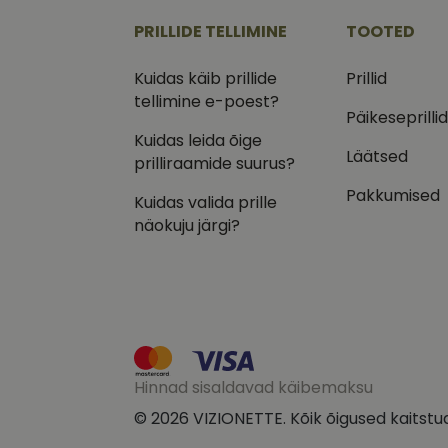
.vizi
PRILLIDE TELLIMINE
TOOTED
IDE
Goog
.doub
Kuidas käib prillide
Prillid
tellimine e-poest?
_ga_VQ82NFQ41G
test_cookie
Goog
Päikeseprilli
.doub
Kuidas leida õige
__kla_id
Läätsed
_fbp
Meta
prilliraamide suurus?
Inc.
.vizi
Pakkumised
Kuidas valida prille
näokuju järgi?
Hinnad sisaldavad käibemaksu
© 2026 VIZIONETTE. Kõik õigused kaitstu