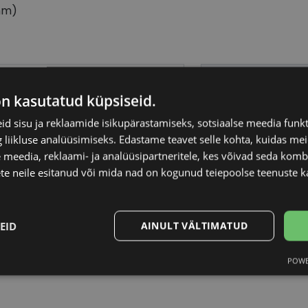
mm)
POLICE
Raami materjal
on kasutatud küpsiseid.
58-16
Raami kuju
d sisu ja reklaamide isikupärastamiseks, sotsiaalse meedia funk
liikluse analüüsimiseks. Edastame teavet selle kohta, kuidas meie
 meedia, reklaami- ja analüüsipartneritele, kes võivad seda kom
Kliendirühm
te neile esitanud või mida nad on kogunud teiepoolse teenuste k
gold black
Klaasi laius (mm)
EID
AINULT VÄLTIMATUD
Ninavahe laius (mm
POWE
Statistika
Turustamine