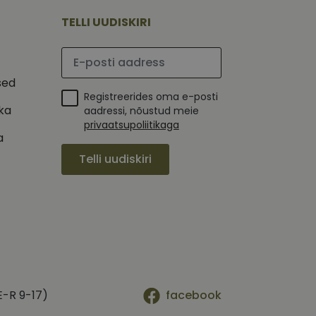
mi kohta, mida
tavale
ha.
te kasutajate
TELLI UUDISKIRI
kult genereeritud
seda kasutatakse
 selle kohta,
kampaaniate andmete
mi kohta, mida
Palun sisesta e-posti aadress
ha.
itamiseks.
et teha kindlaks,
sed
Registreerides oma e-posti
posti aadressi
ika
 näiteks reaalajas
aadressi, nõustud meie
privaatsupoliitikaga
a
Telli uudiskiri
E-R 9-17)
facebook