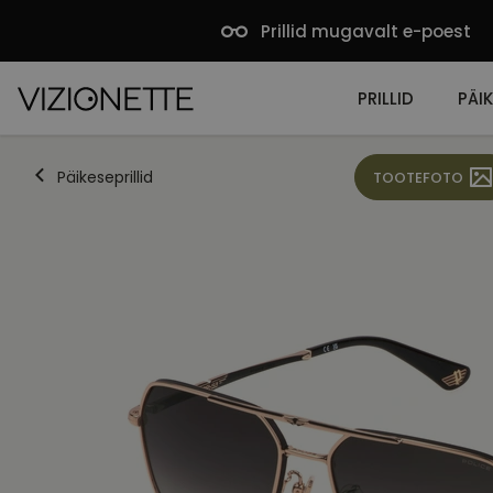
Prillid mugavalt e-poest
PRILLID
PÄIK
Päikeseprillid
TOOTEFOTO