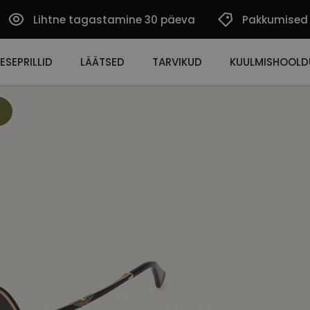
Lihtne tagastamine 30 päeva
Pakkumised
ESEPRILLID
LÄÄTSED
TARVIKUD
KUULMISHOOLD