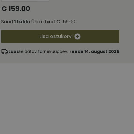
€ 159.00
Saad
1
tükki
Ühiku hind
€ 159.00
Lisa ostukorvi
Laos
Eeldatav tarnekuupäev:
reede 14. august 2026