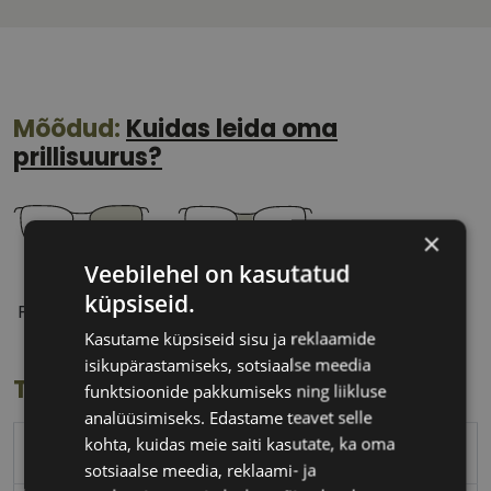
Mõõdud:
Kuidas leida oma
prillisuurus?
×
Veebilehel on kasutatud
53 mm
19 mm
küpsiseid.
Prilliläätse laius
Ninavahe laius
(mm)
(mm)
Kasutame küpsiseid sisu ja reklaamide
isikupärastamiseks, sotsiaalse meedia
Toote info
funktsioonide pakkumiseks ning liikluse
analüüsimiseks. Edastame teavet selle
kohta, kuidas meie saiti kasutate, ka oma
POLICE
sotsiaalse meedia, reklaami- ja