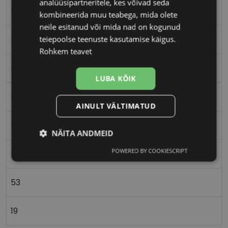
analüüsipartneritele, kes võivad seda
53-19
kombineerida muu teabega, mida olete
neile esitanud või mida nad on kogunud
teiepoolse teenuste kasutamise käigus.
M
Rohkem teavet
bk/gry
LUBA KÕIK
Metall
AINULT VÄLTIMATUD
Nurgeline
NÄITA ANDMEID
POWERED BY COOKIESCRIPT
Meestele
Vajalik
Statistika
Turustamine
53
Eelistused
19