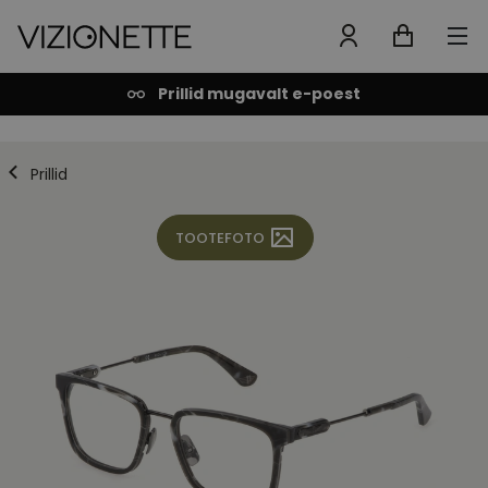
Prillid mugavalt e-poest
Prillid
TOOTEFOTO