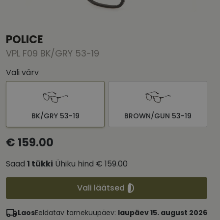
POLICE
VPL F09 BK/GRY 53-19
Vali värv
BK/GRY 53-19
BROWN/GUN 53-19
€ 159.00
Saad
1
tükki
Ühiku hind
€ 159.00
Vali läätsed
Laos
Eeldatav tarnekuupäev:
laupäev 15. august 2026