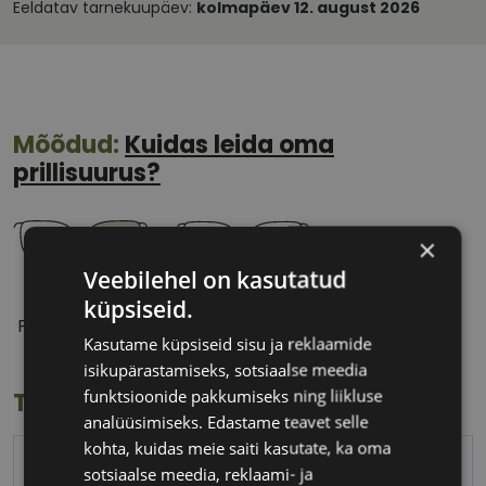
Eeldatav tarnekuupäev:
kolmapäev 12. august 2026
Mõõdud:
Kuidas leida oma
prillisuurus?
×
Veebilehel on kasutatud
56 mm
19 mm
küpsiseid.
Prilliläätse laius
Ninavahe laius
Kasutame küpsiseid sisu ja reklaamide
(mm)
(mm)
isikupärastamiseks, sotsiaalse meedia
funktsioonide pakkumiseks ning liikluse
Toote info
analüüsimiseks. Edastame teavet selle
kohta, kuidas meie saiti kasutate, ka oma
POLICE
sotsiaalse meedia, reklaami- ja