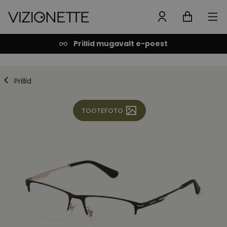
Prillid mugavalt e-poest
Prillid
TOOTEFOTO