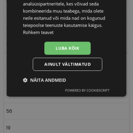
analüüsipartneritele, kes võivad seda
kombineerida muu teabega, mida olete
56-19
neile esitanud või mida nad on kogunud
teiepoolse teenuste kasutamise käigus.
L
Rohkem teavet
black
LUBA KÕIK
Metall
AINULT VÄLTIMATUD
Nurgeline
NÄITA ANDMEID
POWERED BY COOKIESCRIPT
Vajalik
Statistika
Turustamine
Meestele
56
Eelistused
19