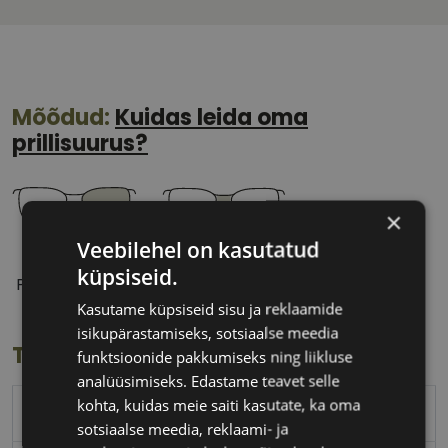
Mõõdud:
Kuidas leida oma
prillisuurus?
×
Veebilehel on kasutatud
55 mm
19 mm
küpsiseid.
Prilliläätse laius
Ninavahe laius
(mm)
(mm)
Kasutame küpsiseid sisu ja reklaamide
isikupärastamiseks, sotsiaalse meedia
Toote info
funktsioonide pakkumiseks ning liikluse
analüüsimiseks. Edastame teavet selle
kohta, kuidas meie saiti kasutate, ka oma
POLICE
sotsiaalse meedia, reklaami- ja