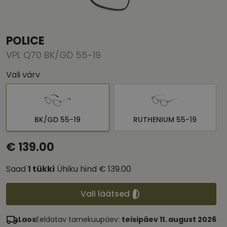
POLICE
VPL Q70 BK/GD 55-19
Vali värv
BK/GD 55-19
RUTHENIUM 55-19
€ 139.00
Saad
1
tükki
Ühiku hind
€ 139.00
Vali läätsed
Laos
Eeldatav tarnekuupäev:
teisipäev 11. august 2026