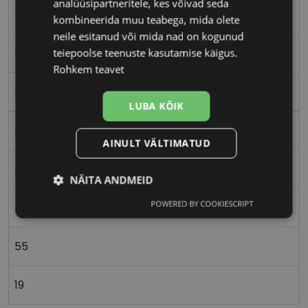
analüüsipartneritele, kes võivad seda
55-19
kombineerida muu teabega, mida olete
neile esitanud või mida nad on kogunud
teiepoolse teenuste kasutamise käigus.
L
Rohkem teavet
bk/gd
LUBA KÕIK
Metall
AINULT VÄLTIMATUD
Nurgeline
NÄITA ANDMEID
POWERED BY COOKIESCRIPT
Meestele
Vajalik
Statistika
Turustamine
55
Eelistused
19