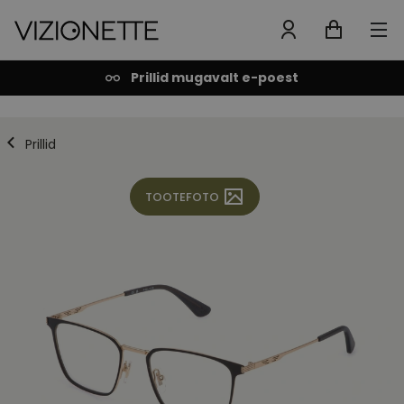
Prillid mugavalt e-poest
Prillid
TOOTEFOTO