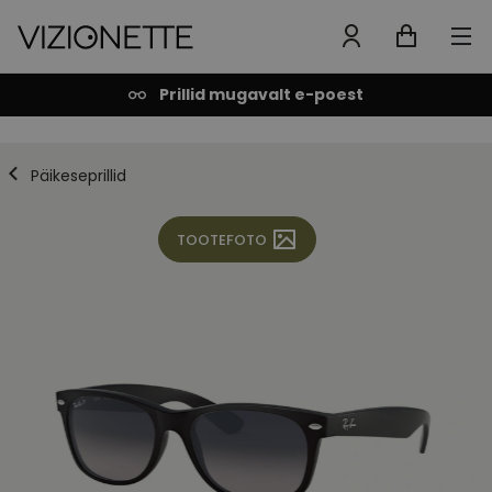
Prillid mugavalt e-poest
Päikeseprillid
TOOTEFOTO