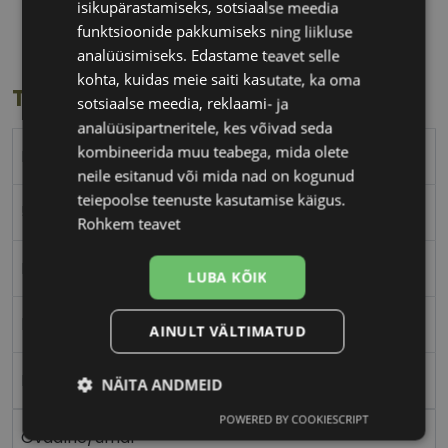
55 mm
18 mm
isikupärastamiseks, sotsiaalse meedia
Klaasi laius
Ninavahe laius
funktsioonide pakkumiseks ning liikluse
(mm)
(mm)
analüüsimiseks. Edastame teavet selle
kohta, kuidas meie saiti kasutate, ka oma
Toote info
sotsiaalse meedia, reklaami- ja
analüüsipartneritele, kes võivad seda
kombineerida muu teabega, mida olete
RAY-BAN
neile esitanud või mida nad on kogunud
teiepoolse teenuste kasutamise käigus.
55-18
Rohkem teavet
L
LUBA KÕIK
black
AINULT VÄLTIMATUD
Plast
NÄITA ANDMEID
POWERED BY COOKIESCRIPT
Vajalik
Statistika
Turustamine
Ovaalne/ümar