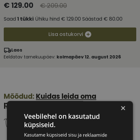
€ 129.00
€ 209.00
Saad
1
tükki
Ühiku hind
€ 129.00
Säästad
€ 80.00
Lisa ostukorvi
Laos
Eeldatav tarnekuupäev:
kolmapäev 12. august 2026
Mõõdud:
Kuidas leida oma
prillisuurus?
×
Veebilehel on kasutatud
küpsiseid.
Kasutame küpsiseid sisu ja reklaamide