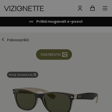
Prillid mugavalt e-poest
Päikeseprillid
TOOTEFOTO
POLE SAADAVAL