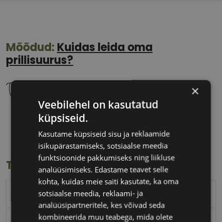
Mõõdud:
Kuidas leida oma
prillisuurus?
×
Veebilehel on kasutatud
küpsiseid.
52 mm
18 mm
Klaasi laius
Ninavahe laius
Kasutame küpsiseid sisu ja reklaamide
(mm)
(mm)
isikupärastamiseks, sotsiaalse meedia
funktsioonide pakkumiseks ning liikluse
Toote info
analüüsimiseks. Edastame teavet selle
kohta, kuidas meie saiti kasutate, ka oma
sotsiaalse meedia, reklaami- ja
RAY-BAN
analüüsipartneritele, kes võivad seda
kombineerida muu teabega, mida olete
52-18