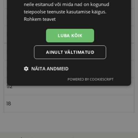
neile esitanud või mida nad on kogunud
teiepoolse teenuste kasutamise käigus.
M
Rohkem teavet
Plast
LUBA KÕIK
Ristkülik
AINULT VÄLTIMATUD
NÄITA ANDMEID
Naistele
POWERED BY COOKIESCRIPT
Vajalik
Statistika
Turustamine
52
18
Eelistused