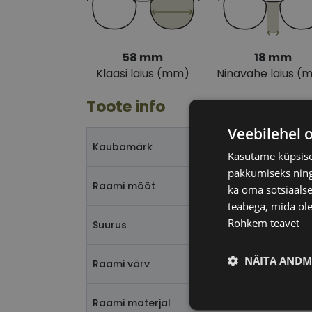
58 mm
18 mm
Klaasi laius (mm)
Ninavahe laius (
Toote info
Veebilehel 
Kaubamärk
Kasutame küpsisei
pakkumiseks ning 
Raami mõõt
ka oma sotsiaalse
teabega, mida ole
Rohkem teavet
Suurus
NÄITA ANDM
Raami värv
Vajalik
Raami materjal