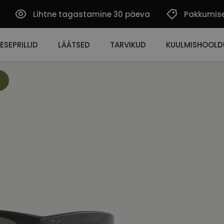
Lihtne tagastamine 30 päeva
Pakkumis
ESEPRILLID
LÄÄTSED
TARVIKUD
KUULMISHOOLD