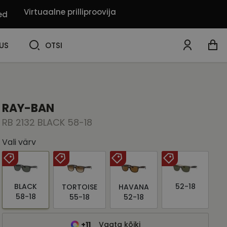
Virtuaalne prilliproovija
ed
OTSI
US
OTSI
RAY-BAN
RB 2132 BLACK 58-18
Vali värv
BLACK
52-18
TORTOISE
HAVANA
58-18
55-18
52-18
+11
Vaata kõiki