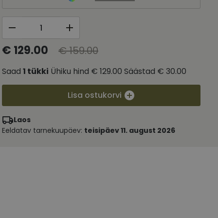
€ 129.00
€ 159.00
Saad
1
tükki
Ühiku hind
€ 129.00
Säästad
€ 30.00
Lisa ostukorvi
Laos
Eeldatav tarnekuupäev:
teisipäev 11. august 2026