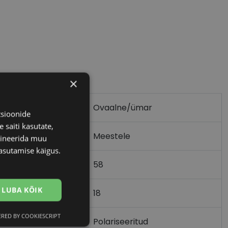
×
Ovaalne/ümar
tsioonide
 saiti kasutate,
Meestele
bineerida muu
asutamise käigus.
58
LUBA KÕIK
18
)
RED BY COOKIESCRIPT
Eelistused
Polariseeritud