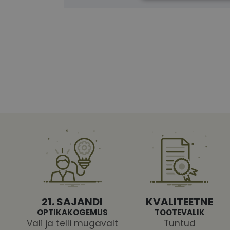
Vajalikud küpsised 
ja juurdepääsu saidi 
Nimi
shipping_country
CookieScriptConse
csrftoken
21. SAJANDI
KVALITEETNE
OPTIKAKOGEMUS
TOOTEVALIK
Vali ja telli mugavalt
Tuntud
Pakk