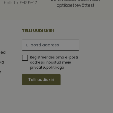
helista E-R 9-17
optikaettevõttest
 selle kohta,
ga - see on
mi kohta, mida
tavale
ha.
te kasutajate
kult genereeritud
seda kasutatakse
 selle kohta,
kampaaniate andmete
mi kohta, mida
TELLI UUDISKIRI
ha.
itamiseks.
et teha kindlaks,
Palun sisesta e-posti aadress
posti aadressi
 näiteks reaalajas
sed
Registreerides oma e-posti
ika
aadressi, nõustud meie
privaatsupoliitikaga
a
Telli uudiskiri