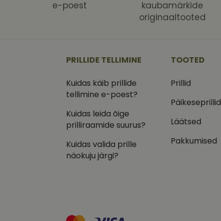
Nimi
Nimi
e-poest
kaubamärkide
Dom
originaaltooted
_ga
_gcl_au
Goog
.vizi
IDE
Goog
.doub
PRILLIDE TELLIMINE
TOOTED
_ga_VQ82NFQ41G
test_cookie
Goog
Kuidas käib prillide
Prillid
.doub
tellimine e-poest?
__kla_id
_fbp
Meta
Päikeseprilli
Inc.
Kuidas leida õige
.vizi
Läätsed
prilliraamide suurus?
Pakkumised
Kuidas valida prille
näokuju järgi?