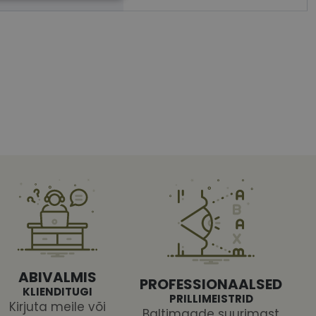
htedel navigeerimine
tajate küpsiste
 selleks, et Cookie-
latvormiga. See on
arünnakute eest
ABIVALMIS
PROFESSIONAALSED
KLIENDITUGI
PRILLIMEISTRID
Kirjuta meile või
Baltimaade suurimast