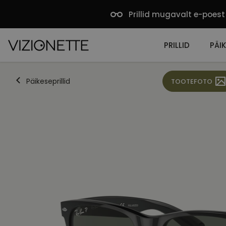
Prillid mugavalt e-poest
PRILLID
PÄIK
Päikeseprillid
TOOTEFOTO