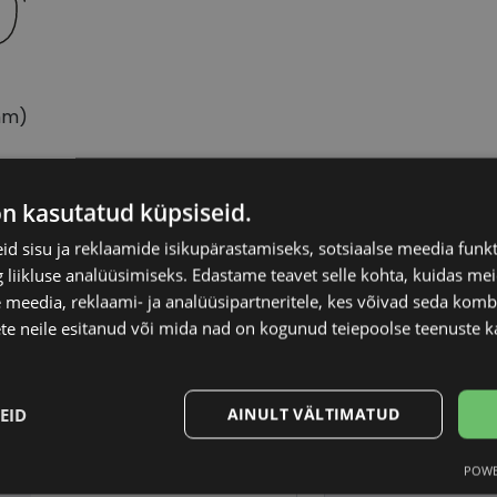
mm)
on kasutatud küpsiseid.
RAY-BAN
Raami kuju
d sisu ja reklaamide isikupärastamiseks, sotsiaalse meedia funk
liikluse analüüsimiseks. Edastame teavet selle kohta, kuidas meie
58-18
Kliendirühm
 meedia, reklaami- ja analüüsipartneritele, kes võivad seda kom
te neile esitanud või mida nad on kogunud teiepoolse teenuste k
XL
Klaasi laius (mm)
EID
AINULT VÄLTIMATUD
black
Ninavahe laius (mm
POWE
Statistika
Turustamine
Plast
Klaasi pinnakate