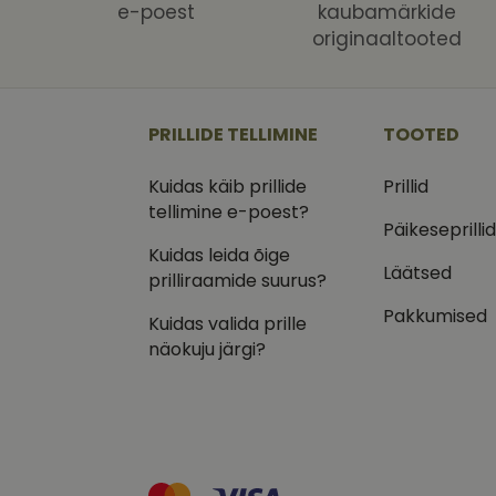
Nimi
Nimi
e-poest
kaubamärkide
Dom
originaaltooted
_ga
_gcl_au
Goog
.vizi
IDE
Goog
.doub
PRILLIDE TELLIMINE
TOOTED
_ga_VQ82NFQ41G
test_cookie
Goog
Kuidas käib prillide
Prillid
.doub
tellimine e-poest?
__kla_id
_fbp
Meta
Päikeseprilli
Inc.
Kuidas leida õige
.vizi
Läätsed
prilliraamide suurus?
Pakkumised
Kuidas valida prille
näokuju järgi?