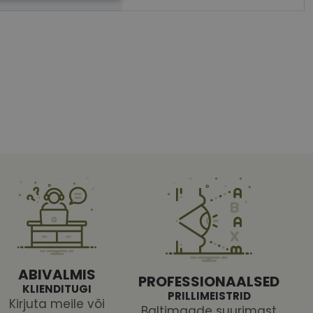
htedel navigeerimine
tajate küpsiste
 selleks, et Cookie-
latvormiga. See on
arünnakute eest
ABIVALMIS
PROFESSIONAALSED
KLIENDITUGI
PRILLIMEISTRID
Kirjuta meile või
Baltimaade suurimast