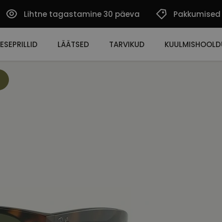
Lihtne tagastamine 30 päeva
Pakkumised
ESEPRILLID
LÄÄTSED
TARVIKUD
KUULMISHOOLD