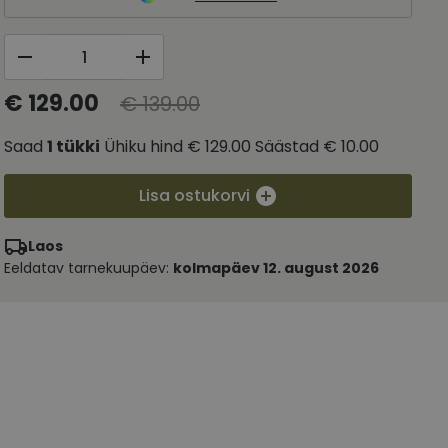
€ 129.00
€ 139.00
Saad
1
tükki
Ühiku hind
€ 129.00
Säästad
€ 10.00
Lisa ostukorvi
Laos
Eeldatav tarnekuupäev:
kolmapäev 12. august 2026