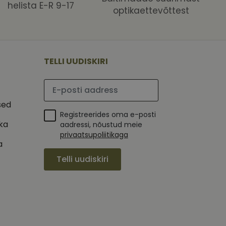
helista E-R 9-17
optikaettevõttest
 selle kohta,
ga - see on
mi kohta, mida
tavale
ha.
te kasutajate
kult genereeritud
seda kasutatakse
 selle kohta,
kampaaniate andmete
mi kohta, mida
TELLI UUDISKIRI
ha.
itamiseks.
et teha kindlaks,
Palun sisesta e-posti aadress
posti aadressi
 näiteks reaalajas
sed
Registreerides oma e-posti
ika
aadressi, nõustud meie
privaatsupoliitikaga
a
Telli uudiskiri