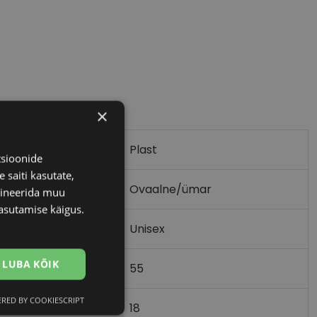
×
Plast
tsioonide
 saiti kasutate,
Ovaalne/ümar
bineerida muu
asutamise käigus.
Unisex
LUBA KÕIK
55
RED BY COOKIESCRIPT
Eelistused
18
)