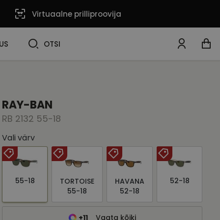
Virtuaalne prilliproovija
OTSI
US
OTSI
RAY-BAN
RB 2132 55-18
Vali värv
55-18
52-18
TORTOISE
HAVANA
55-18
52-18
+11
Vaata kõiki