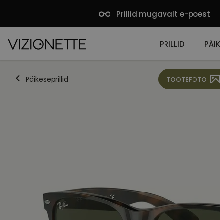
Prillid mugavalt e-poest
PRILLID
PÄIK
Päikeseprillid
TOOTEFOTO