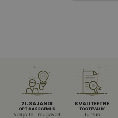
Vajalikud küpsised 
ja juurdepääsu saidi 
Nimi
shipping_country
CookieScriptConse
csrftoken
21. SAJANDI
KVALITEETNE
OPTIKAKOGEMUS
TOOTEVALIK
Vali ja telli mugavalt
Tuntud
Pakk