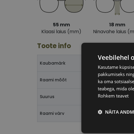
55 mm
18 mm
Klaasi laius (mm)
Ninavahe laius (
Toote info
Veebilehel 
Kaubamärk
Kasutame küpsisei
pakkumiseks ning 
Raami mõõt
ka oma sotsiaalse
teabega, mida ole
Rohkem teavet
Suurus
NÄITA ANDM
Raami värv
Vajalik