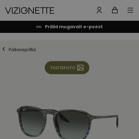
Prillid mugavalt e-poest
Päikeseprillid
TOOTEFOTO