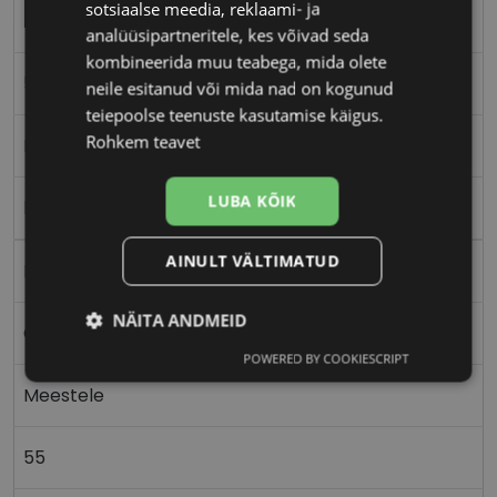
sotsiaalse meedia, reklaami- ja
RAY-BAN
analüüsipartneritele, kes võivad seda
kombineerida muu teabega, mida olete
55-20
neile esitanud või mida nad on kogunud
teiepoolse teenuste kasutamise käigus.
Rohkem teavet
L
LUBA KÕIK
blue
AINULT VÄLTIMATUD
Plast
NÄITA ANDMEID
Ovaalne/ümar
POWERED BY COOKIESCRIPT
Vajalik
Statistika
Turustamine
Meestele
Eelistused
55