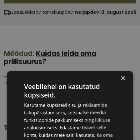
Laos
Eeldatav tarnekuupäev:
neljapäev 13. august 2026
Mõõdud:
Kuidas leida oma
prillisuurus?
×
Veebilehel on kasutatud
küpsiseid.
55 mm
20 mm
Kasutame küpsiseid sisu ja reklaamide
Klaasi laius
Ninavahe laius
isikupärastamiseks, sotsiaalse meedia
(mm)
(mm)
funktsioonide pakkumiseks ning liikluse
Toote info
analüüsimiseks. Edastame teavet selle
kohta, kuidas meie saiti kasutate, ka oma