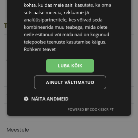
Klaasi laius
Ninavahe laius
kohta, kuidas meie saiti kasutate, ka oma
(mm)
(mm)
sotsiaalse meedia, reklaami- ja
analüüsipartneritele, kes võivad seda
Toote info
kombineerida muu teabega, mida olete
neile esitanud või mida nad on kogunud
teiepoolse teenuste kasutamise käigus.
RAY-BAN
Rohkem teavet
62-14
LUBA KÕIK
XL
AINULT VÄLTIMATUD
silver
NÄITA ANDMEID
POWERED BY COOKIESCRIPT
Metall
Vajalik
Statistika
Turustamine
Meestele
Eelistused