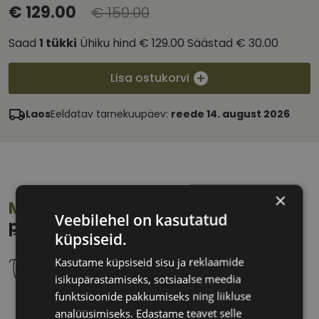
€ 129.00
€ 159.00
Saad
1
tükki
Ühiku hind
€ 129.00
Säästad
€ 30.00
Lisa ostukorvi
Laos
Eeldatav tarnekuupäev:
reede 14. august 2026
×
Mõõdud:
Kuidas leida oma
Veebilehel on kasutatud
prillisuurus?
küpsiseid.
Kasutame küpsiseid sisu ja reklaamide
isikupärastamiseks, sotsiaalse meedia
funktsioonide pakkumiseks ning liikluse
62 mm
14 mm
analüüsimiseks. Edastame teavet selle