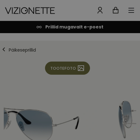
Prillid mugavalt e-poest
Päikeseprillid
TOOTEFOTO