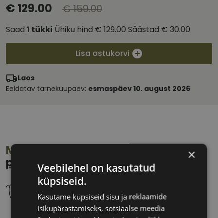
€ 129.00
€ 159.00
Saad
1
tükki
Ühiku hind
€ 129.00
Säästad
€ 30.00
Lisa ostukorvi
Laos
Eeldatav tarnekuupäev:
esmaspäev 10. august 2026
Mõõdud:
Kuidas leida oma
×
prillisuurus?
Veebilehel on kasutatud
küpsiseid.
Kasutame küpsiseid sisu ja reklaamide
isikupärastamiseks, sotsiaalse meedia