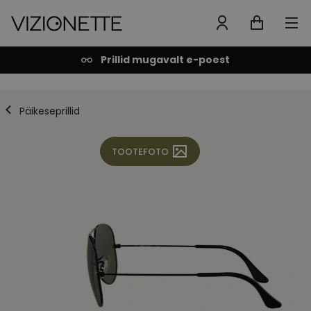
Prillid mugavalt e-poest
Päikeseprillid
TOOTEFOTO