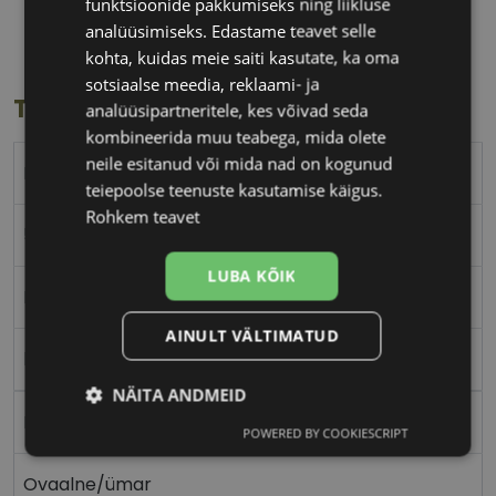
58 mm
14 mm
funktsioonide pakkumiseks ning liikluse
Klaasi laius
Ninavahe laius
analüüsimiseks. Edastame teavet selle
(mm)
(mm)
kohta, kuidas meie saiti kasutate, ka oma
sotsiaalse meedia, reklaami- ja
Toote info
analüüsipartneritele, kes võivad seda
kombineerida muu teabega, mida olete
neile esitanud või mida nad on kogunud
RAY-BAN
teiepoolse teenuste kasutamise käigus.
Rohkem teavet
58-14
LUBA KÕIK
M
AINULT VÄLTIMATUD
black
NÄITA ANDMEID
Metall
POWERED BY COOKIESCRIPT
Vajalik
Statistika
Turustamine
Ovaalne/ümar