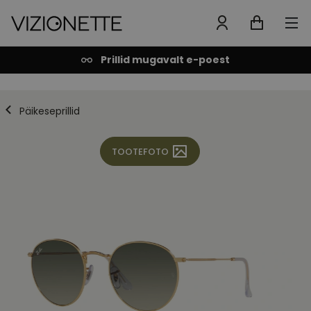
Prillid mugavalt e-poest
Päikeseprillid
TOOTEFOTO