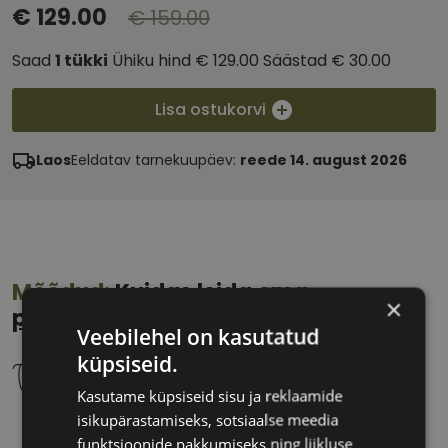
€ 129.00
€ 159.00
Saad
1
tükki
Ühiku hind
€ 129.00
Säästad
€ 30.00
Lisa ostukorvi
Laos
Eeldatav tarnekuupäev:
reede 14. august 2026
Mõõdud:
Kuidas leida oma
×
prillisuurus?
Veebilehel on kasutatud
küpsiseid.
Kasutame küpsiseid sisu ja reklaamide
isikupärastamiseks, sotsiaalse meedia
53 mm
21 mm
funktsioonide pakkumiseks ning liikluse