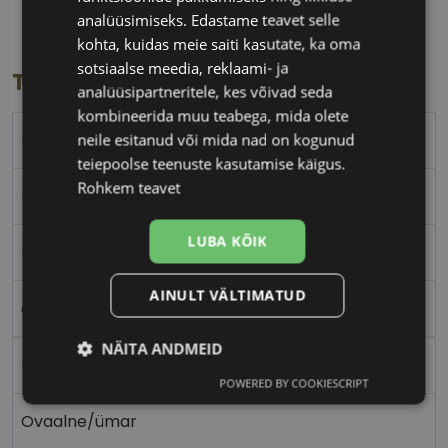
Klaasi laius
Ninavahe laius
analüüsimiseks. Edastame teavet selle
(mm)
(mm)
kohta, kuidas meie saiti kasutate, ka oma
sotsiaalse meedia, reklaami- ja
Toote info
analüüsipartneritele, kes võivad seda
kombineerida muu teabega, mida olete
RAY-BAN
neile esitanud või mida nad on kogunud
teiepoolse teenuste kasutamise käigus.
Rohkem teavet
53-21
LUBA KÕIK
L
AINULT VÄLTIMATUD
gold
NÄITA ANDMEID
Metall
POWERED BY COOKIESCRIPT
Vajalik
Statistika
Turustamine
Ovaalne/ümar