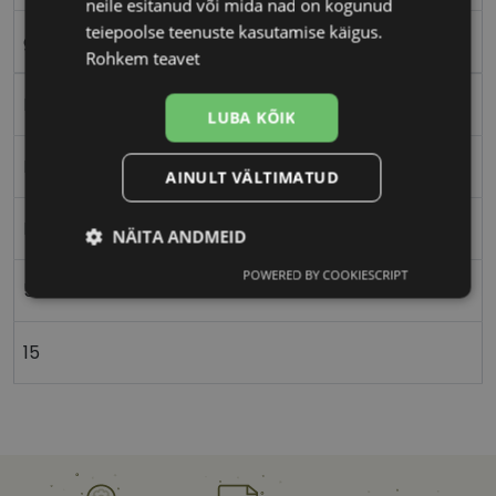
neile esitanud või mida nad on kogunud
teiepoolse teenuste kasutamise käigus.
gold
Rohkem teavet
Metall
LUBA KÕIK
Ristkülik
AINULT VÄLTIMATUD
Meestele
NÄITA ANDMEID
POWERED BY COOKIESCRIPT
Vajalik
Statistika
Turustamine
58
15
Eelistused