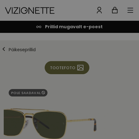
Prillid mugavalt e-poest
Päikeseprillid
TOOTEFOTO
POLE SAADAVAL