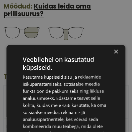
Mõõdud:
Kuidas leida oma
prillisuurus?
58 mm
15 mm
×
Klaasi laius
Ninavahe laius
Veebilehel on kasutatud
(mm)
(mm)
küpsiseid.
Toote info
Kasutame küpsiseid sisu ja reklaamide
isikupärastamiseks, sotsiaalse meedia
funktsioonide pakkumiseks ning liikluse
RAY-BAN
analüüsimiseks. Edastame teavet selle
kohta, kuidas meie saiti kasutate, ka oma
58-15
sotsiaalse meedia, reklaami- ja
analüüsipartneritele, kes võivad seda
kombineerida muu teabega, mida olete
L