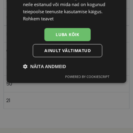
M
neile esitanud või mida nad on kogunud
teiepoolse teenuste kasutamise käigus.
rosegold
Rohkem teavet
Metall
LUBA KÕIK
Ovaalne/ümar
AINULT VÄLTIMATUD
NÄITA ANDMEID
Meestele
POWERED BY COOKIESCRIPT
Vajalik
Statistika
Turustamine
50
21
Eelistused