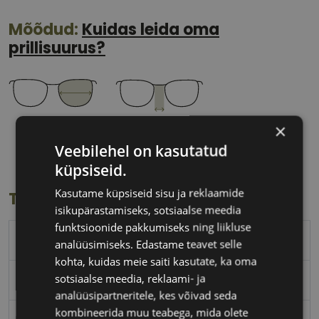
Mõõdud:
Kuidas leida oma
prillisuurus?
×
50 mm
21 mm
Veebilehel on kasutatud
Klaasi laius
Ninavahe laius
(mm)
(mm)
küpsiseid.
Kasutame küpsiseid sisu ja reklaamide
Toote info
isikupärastamiseks, sotsiaalse meedia
funktsioonide pakkumiseks ning liikluse
RAY-BAN
analüüsimiseks. Edastame teavet selle
kohta, kuidas meie saiti kasutate, ka oma
sotsiaalse meedia, reklaami- ja
50-21
analüüsipartneritele, kes võivad seda
kombineerida muu teabega, mida olete