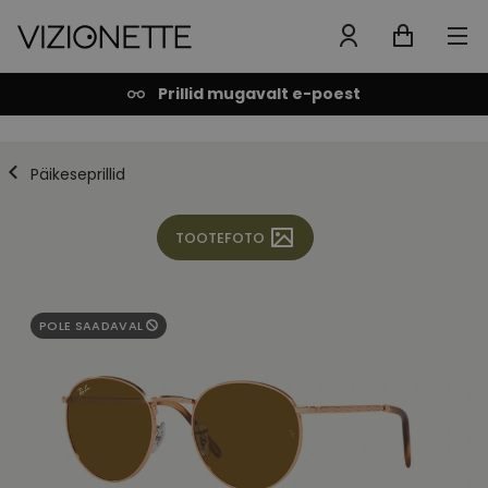
Prillid mugavalt e-poest
Päikeseprillid
TOOTEFOTO
POLE SAADAVAL