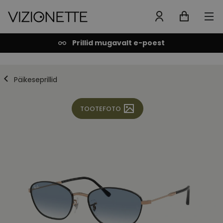
Prillid mugavalt e-poest
Päikeseprillid
TOOTEFOTO