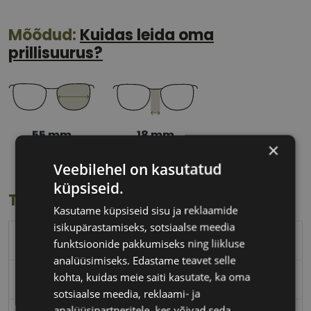
Mõõdud:
Kuidas leida oma
prillisuurus?
55 mm
18 mm
×
Klaasi laius
Ninavahe laius
(mm)
(mm)
Veebilehel on kasutatud
küpsiseid.
Toote info
Kasutame küpsiseid sisu ja reklaamide
isikupärastamiseks, sotsiaalse meedia
RAY-BAN
funktsioonide pakkumiseks ning liikluse
analüüsimiseks. Edastame teavet selle
kohta, kuidas meie saiti kasutate, ka oma
55-18
sotsiaalse meedia, reklaami- ja
analüüsipartneritele, kes võivad seda