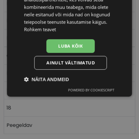
L
kombineerida muu teabega, mida olete
neile esitanud või mida nad on kogunud
bk/gd
teiepoolse teenuste kasutamise käigus.
Rohkem teavet
Metall
LUBA KÕIK
Ovaalne/ümar
AINULT VÄLTIMATUD
Naistele
NÄITA ANDMEID
55
POWERED BY COOKIESCRIPT
Vajalik
Statistika
Turustamine
18
Eelistused
Peegeldav