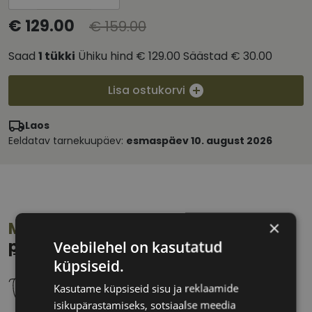
€ 129.00
€ 159.00
Saad
1
tükki
Ühiku hind
€ 129.00
Säästad
€ 30.00
Lisa ostukorvi
Laos
Eeldatav tarnekuupäev:
esmaspäev 10. august 2026
×
Mõõdud:
Kuidas leida oma
prillisuurus?
Veebilehel on kasutatud
küpsiseid.
Kasutame küpsiseid sisu ja reklaamide
isikupärastamiseks, sotsiaalse meedia