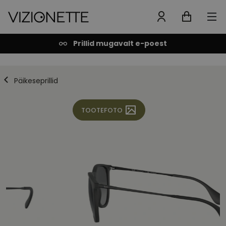
Prillid mugavalt e-poest
Päikeseprillid
TOOTEFOTO