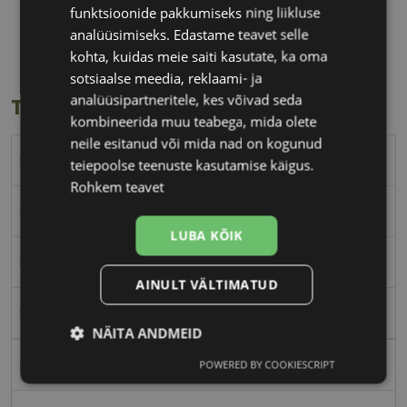
funktsioonide pakkumiseks ning liikluse
54 mm
18 mm
analüüsimiseks. Edastame teavet selle
Klaasi laius
Ninavahe laius
kohta, kuidas meie saiti kasutate, ka oma
(mm)
(mm)
sotsiaalse meedia, reklaami- ja
analüüsipartneritele, kes võivad seda
Toote info
kombineerida muu teabega, mida olete
neile esitanud või mida nad on kogunud
RAY-BAN
teiepoolse teenuste kasutamise käigus.
Rohkem teavet
54-18
LUBA KÕIK
M
AINULT VÄLTIMATUD
black
NÄITA ANDMEID
Plast
POWERED BY COOKIESCRIPT
Vajalik
Statistika
Turustamine