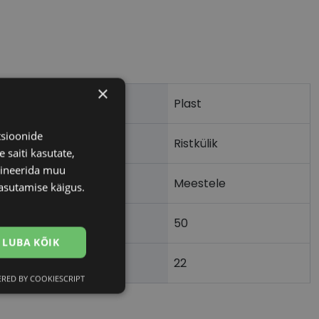
×
Plast
tsioonide
Ristkülik
 saiti kasutate,
bineerida muu
Meestele
asutamise käigus.
50
m)
LUBA KÕIK
22
)
RED BY COOKIESCRIPT
Eelistused