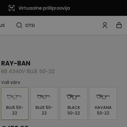
Virtuaalne prilliproovija
OTSI
US
OTSI
RAY-BAN
RB 4340V BLUE 50-22
Vali värv
BLUE 50-
BLUE 50-
BLACK
HAVANA
22
22
50-22
50-22