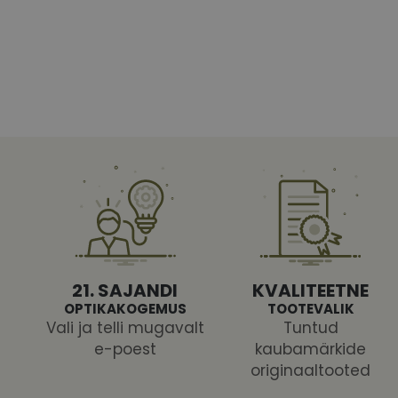
Vajalikud küpsised 
ja juurdepääsu saidi 
Nimi
shipping_country
CookieScriptConse
csrftoken
21. SAJANDI
KVALITEETNE
OPTIKAKOGEMUS
TOOTEVALIK
Vali ja telli mugavalt
Tuntud
e-poest
kaubamärkide
Pakk
originaaltooted
Nimi
Nimi
Dom