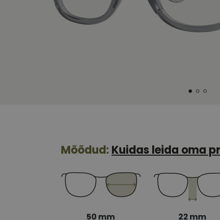
Mõõdud:
Kuidas leida oma pr
50 mm
22 mm