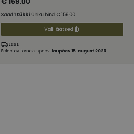
€ 159.00
Saad
1
tükki
Ühiku hind
€ 159.00
Vali läätsed
Laos
Eeldatav tarnekuupäev:
laupäev 15. august 2026