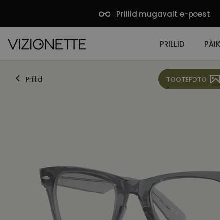
Prillid mugavalt e-poest
PRILLID
PÄIK
Prillid
TOOTEFOTO