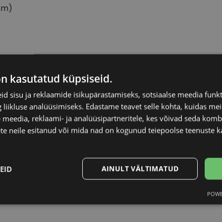
mm)
RAY-BAN
Raami materjal
on kasutatud küpsiseid.
d sisu ja reklaamide isikupärastamiseks, sotsiaalse meedia funk
50-22
Raami kuju
liikluse analüüsimiseks. Edastame teavet selle kohta, kuidas meie
 meedia, reklaami- ja analüüsipartneritele, kes võivad seda kom
M
Kliendirühm
te neile esitanud või mida nad on kogunud teiepoolse teenuste k
blue
Prilliläätse laius (m
EID
AINULT VÄLTIMATUD
Ninavahe laius (mm
POWE
Statistika
Turustamine