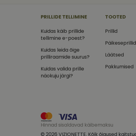
_ga
_gcl_au
Goog
.vizi
PRILLIDE TELLIMINE
TOOTED
IDE
Goog
.doub
Kuidas käib prillide
Prillid
_ga_VQ82NFQ41G
tellimine e-poest?
test_cookie
Goog
.doub
Päikeseprilli
Kuidas leida õige
__kla_id
_fbp
Meta
Läätsed
Inc.
prilliraamide suurus?
.vizi
Pakkumised
Kuidas valida prille
näokuju järgi?
Hinnad sisaldavad käibemaksu
© 2026 VIZIONETTE. Kõik õigused kaitstu