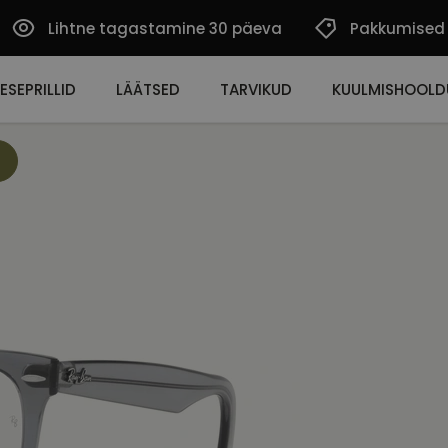
Lihtne tagastamine 30 päeva
Pakkumised
ESEPRILLID
LÄÄTSED
TARVIKUD
KUULMISHOOLD