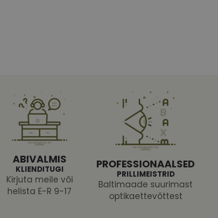
htedel navigeerimine
tajate küpsiste
 selleks, et Cookie-
latvormiga. See on
ABIVALMIS
arünnakute eest
PROFESSIONAALSED
KLIENDITUGI
PRILLIMEISTRID
Kirjuta meile või
Baltimaade suurimast
helista E-R 9-17
optikaettevõttest