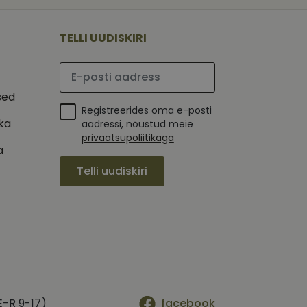
 selle kohta,
ga - see on
mi kohta, mida
tavale
ha.
te kasutajate
kult genereeritud
TELLI UUDISKIRI
seda kasutatakse
 selle kohta,
kampaaniate andmete
mi kohta, mida
ha.
Palun sisesta e-posti aadress
itamiseks.
et teha kindlaks,
sed
Registreerides oma e-posti
posti aadressi
 näiteks reaalajas
ika
aadressi, nõustud meie
privaatsupoliitikaga
a
Telli uudiskiri
E-R 9-17)
facebook