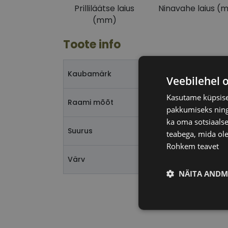
Prilliläätse laius
Ninavahe laius (
(mm)
Toote info
Kaubamärk
Veebilehel 
Kasutame küpsisei
Raami mõõt
pakkumiseks ning 
ka oma sotsiaalse
Suurus
teabega, mida ole
Rohkem teavet
Värv
NÄITA ANDM
Vajalik