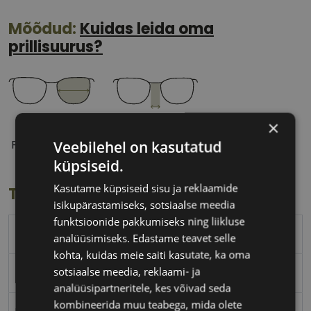
Mõõdud:
Kuidas leida oma
prillisuurus?
×
54 mm
16 mm
Veebilehel on kasutatud
Prilliläätse laius
Ninavahe laius
(mm)
(mm)
küpsiseid.
Kasutame küpsiseid sisu ja reklaamide
Toote info
isikupärastamiseks, sotsiaalse meedia
funktsioonide pakkumiseks ning liikluse
RAY-BAN
analüüsimiseks. Edastame teavet selle
kohta, kuidas meie saiti kasutate, ka oma
sotsiaalse meedia, reklaami- ja
54-16
analüüsipartneritele, kes võivad seda
kombineerida muu teabega, mida olete