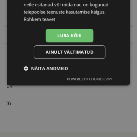
M
neile esitanud või mida nad on kogunud
teiepoolse teenuste kasutamise käigus.
clear
Rohkem teavet
Plast
LUBA KÕIK
Ristkülik
AINULT VÄLTIMATUD
NÄITA ANDMEID
Naistele
POWERED BY COOKIESCRIPT
Vajalik
Statistika
Turustamine
54
16
Eelistused