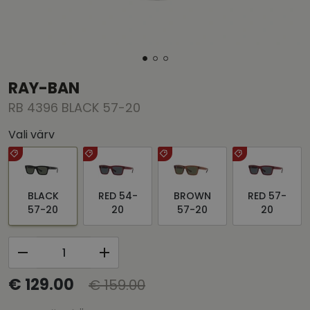
RAY-BAN
RB 4396 BLACK 57-20
Vali värv
BLACK
RED 54-
BROWN
RED 57-
57-20
20
57-20
20
€ 129.00
€ 159.00