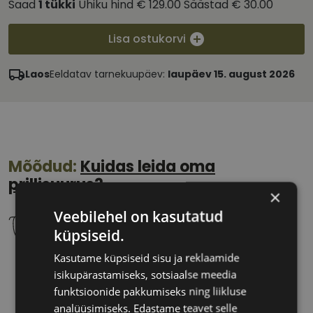
Saad
1
tükki
Ühiku hind
€ 129.00
Säästad
€ 30.00
Lisa ostukorvi
Laos
Eeldatav tarnekuupäev:
laupäev 15. august 2026
Mõõdud:
Kuidas leida oma
prillisuurus?
×
Veebilehel on kasutatud
küpsiseid.
Kasutame küpsiseid sisu ja reklaamide
57 mm
20 mm
isikupärastamiseks, sotsiaalse meedia
Klaasi laius
Ninavahe laius
funktsioonide pakkumiseks ning liikluse
(mm)
(mm)
analüüsimiseks. Edastame teavet selle