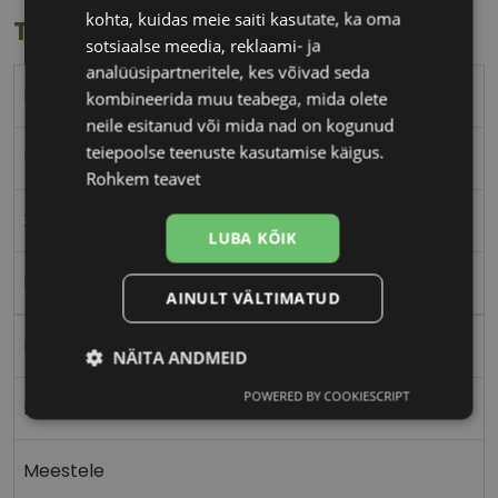
kohta, kuidas meie saiti kasutate, ka oma
Toote info
sotsiaalse meedia, reklaami- ja
analüüsipartneritele, kes võivad seda
RAY-BAN
kombineerida muu teabega, mida olete
neile esitanud või mida nad on kogunud
teiepoolse teenuste kasutamise käigus.
57-20
Rohkem teavet
XL
LUBA KÕIK
black
AINULT VÄLTIMATUD
Plast
NÄITA ANDMEID
POWERED BY COOKIESCRIPT
Vajalik
Statistika
Turustamine
Nurgeline
Meestele
Eelistused