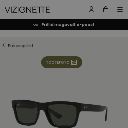
Prillid mugavalt e-poest
Päikeseprillid
TOOTEFOTO