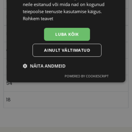
M
neile esitanud või mida nad on kogunud
teiepoolse teenuste kasutamise käigus.
black
Rohkem teavet
Plast
LUBA KÕIK
Ovaalne/ümar
AINULT VÄLTIMATUD
NÄITA ANDMEID
Meestele
POWERED BY COOKIESCRIPT
Vajalik
Statistika
Turustamine
54
18
Eelistused