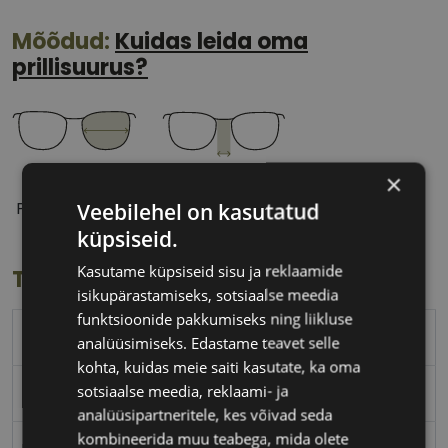
Mõõdud:
Kuidas leida oma
prillisuurus?
×
54 mm
18 mm
Veebilehel on kasutatud
Prilliläätse laius
Ninavahe laius
(mm)
(mm)
küpsiseid.
Kasutame küpsiseid sisu ja reklaamide
Toote info
isikupärastamiseks, sotsiaalse meedia
funktsioonide pakkumiseks ning liikluse
RAY-BAN
analüüsimiseks. Edastame teavet selle
kohta, kuidas meie saiti kasutate, ka oma
sotsiaalse meedia, reklaami- ja
54-18
analüüsipartneritele, kes võivad seda
kombineerida muu teabega, mida olete