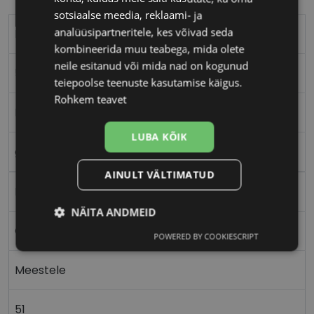
sotsiaalse meedia, reklaami- ja
analüüsipartneritele, kes võivad seda
RAY-BAN
kombineerida muu teabega, mida olete
neile esitanud või mida nad on kogunud
51-21
teiepoolse teenuste kasutamise käigus.
Rohkem teavet
M
LUBA KÕIK
gold
AINULT VÄLTIMATUD
Metall
NÄITA ANDMEID
Ovaalne/ümar
POWERED BY COOKIESCRIPT
Vajalik
Statistika
Turustamine
Meestele
Eelistused
51