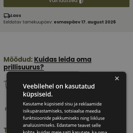
Vali läätsed
Laos
Eeldatav tarnekuupäev:
esmaspäev 17. august 2026
Mõõdud:
Kuidas leida oma
prillisuurus?
×
Veebilehel on kasutatud
küpsiseid.
51 mm
21 mm
Kasutame küpsiseid sisu ja reklaamide
Prilliläätse laius
Ninavahe laius
isikupärastamiseks, sotsiaalse meedia
(mm)
(mm)
funktsioonide pakkumiseks ning liikluse
analüüsimiseks. Edastame teavet selle
Toote info
kohta, kuidas meie saiti kasutate, ka oma