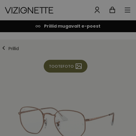
Prillid mugavalt e-poest
Prillid
TOOTEFOTO