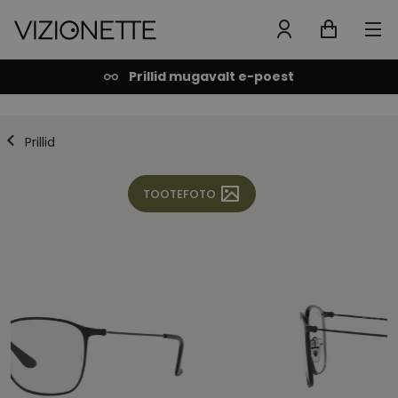
Prillid mugavalt e-poest
Prillid
TOOTEFOTO