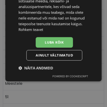
sotsiaalse meedia, reklaami- ja
RAY-BAN
analüüsipartneritele, kes võivad seda
kombineerida muu teabega, mida olete
51-19
neile esitanud või mida nad on kogunud
teiepoolse teenuste kasutamise käigus.
M
Rohkem teavet
LUBA KÕIK
black
AINULT VÄLTIMATUD
Metall
NÄITA ANDMEID
Ristkülik
POWERED BY COOKIESCRIPT
Vajalik
Statistika
Turustamine
Meestele
51
Eelistused