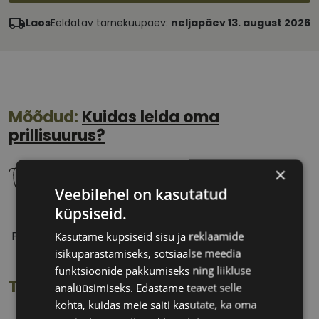
Laos
Eeldatav tarnekuupäev:
neljapäev 13. august 2026
Mõõdud:
Kuidas leida oma
prillisuurus?
×
Veebilehel on kasutatud
küpsiseid.
51 mm
19 mm
Prilliläätse laius
Ninavahe laius
Kasutame küpsiseid sisu ja reklaamide
(mm)
(mm)
isikupärastamiseks, sotsiaalse meedia
funktsioonide pakkumiseks ning liikluse
Toote info
analüüsimiseks. Edastame teavet selle
kohta, kuidas meie saiti kasutate, ka oma