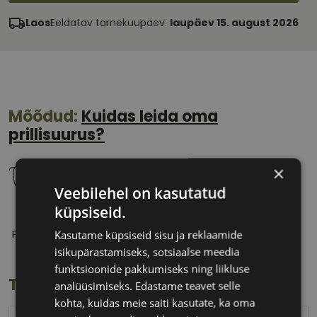
Laos
Eeldatav tarnekuupäev:
laupäev 15. august 2026
Mõõdud:
Kuidas leida oma
prillisuurus?
×
Veebilehel on kasutatud
küpsiseid.
51 mm
20 mm
Prilliläätse laius
Ninavahe laius
Kasutame küpsiseid sisu ja reklaamide
(mm)
(mm)
isikupärastamiseks, sotsiaalse meedia
funktsioonide pakkumiseks ning liikluse
Toote info
analüüsimiseks. Edastame teavet selle
kohta, kuidas meie saiti kasutate, ka oma