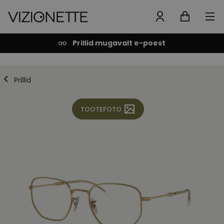
Prillid mugavalt e-poest
Prillid
TOOTEFOTO