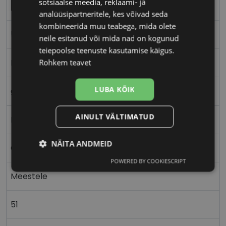
sotsiaalse meedia, reklaami- ja
RAY-BAN
analüüsipartneritele, kes võivad seda
kombineerida muu teabega, mida olete
51-20
neile esitanud või mida nad on kogunud
teiepoolse teenuste kasutamise käigus.
M
Rohkem teavet
LUBA KÕIK
gold
AINULT VÄLTIMATUD
Metall
NÄITA ANDMEID
Ovaalne/ümar
POWERED BY COOKIESCRIPT
Vajalik
Statistika
Turustamine
Meestele
51
Eelistused