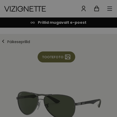
Prillid mugavalt e-poest
Päikeseprillid
TOOTEFOTO