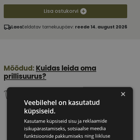
Lisa ostukorvi
Laos
Eeldatav tarnekuupäev:
reede 14. august 2026
Mõõdud:
Kuidas leida oma
prillisuurus?
×
Veebilehel on kasutatud
küpsiseid.
61 mm
13 mm
Klaasi laius
Ninavahe laius
Kasutame küpsiseid sisu ja reklaamide
(mm)
(mm)
isikupärastamiseks, sotsiaalse meedia
funktsioonide pakkumiseks ning liikluse