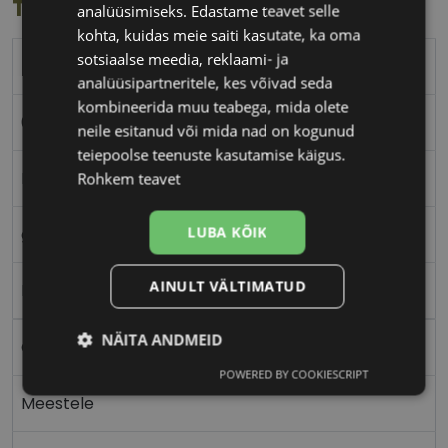
Toote info
analüüsimiseks. Edastame teavet selle
kohta, kuidas meie saiti kasutate, ka oma
sotsiaalse meedia, reklaami- ja
RAY-BAN
analüüsipartneritele, kes võivad seda
kombineerida muu teabega, mida olete
61-13
neile esitanud või mida nad on kogunud
teiepoolse teenuste kasutamise käigus.
L
Rohkem teavet
LUBA KÕIK
gun
AINULT VÄLTIMATUD
Metall
NÄITA ANDMEID
Ovaalne/ümar
POWERED BY COOKIESCRIPT
Vajalik
Statistika
Turustamine
Meestele