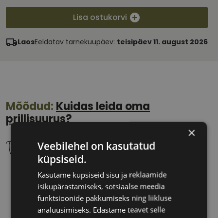
Lisa ostukorvi
Laos
Eeldatav tarnekuupäev:
teisipäev 11. august 2026
Mõõdud:
Kuidas leida oma
prillisuurus?
×
Veebilehel on kasutatud
küpsiseid.
Kasutame küpsiseid sisu ja reklaamide
52 mm
18 mm
isikupärastamiseks, sotsiaalse meedia
Klaasi laius
Ninavahe laius
funktsioonide pakkumiseks ning liikluse
(mm)
(mm)
analüüsimiseks. Edastame teavet selle