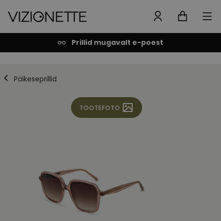
Prillid mugavalt e-poest
Päikeseprillid
TOOTEFOTO