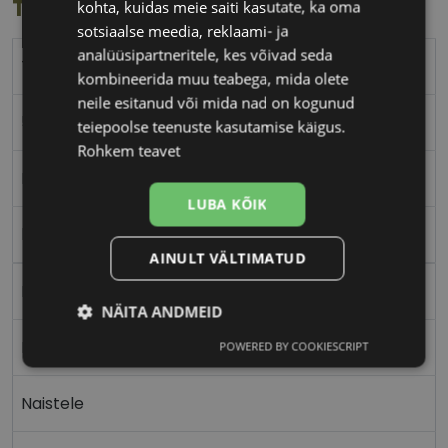
Toote info
kohta, kuidas meie saiti kasutate, ka oma
sotsiaalse meedia, reklaami- ja
analüüsipartneritele, kes võivad seda
TED BAKER
kombineerida muu teabega, mida olete
neile esitanud või mida nad on kogunud
52-18
teiepoolse teenuste kasutamise käigus.
Rohkem teavet
M
LUBA KÕIK
l wine
AINULT VÄLTIMATUD
Plast
NÄITA ANDMEID
Nurgeline
POWERED BY COOKIESCRIPT
Vajalik
Statistika
Turustamine
Naistele
Eelistused