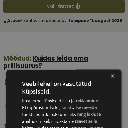
Vali läätsed
Laos
Eeldatav tarnekuupäev:
teisipäev 11. august 2026
Mõõdud:
Kuidas leida oma
prillisuurus?
×
Veebilehel on kasutatud
küpsiseid.
58 mm
18 mm
Kasutame küpsiseid sisu ja reklaamide
Prilliläätse laius
Ninavahe laius
isikupärastamiseks, sotsiaalse meedia
(mm)
(mm)
funktsioonide pakkumiseks ning liikluse
analüüsimiseks. Edastame teavet selle
Toote info
kohta, kuidas meie saiti kasutate, ka oma