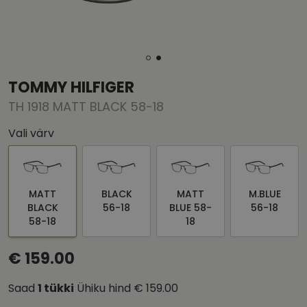
TOMMY HILFIGER
TH 1918 MATT BLACK 58-18
Vali värv
MATT
BLACK
MATT
M.BLUE
BLACK
56-18
BLUE 58-
56-18
58-18
18
€ 159.00
Saad
1
tükki
Ühiku hind
€ 159.00