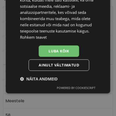
sotsiaalse meedia, reklaami- ja
analüüsipartneritele, kes võivad seda
TOMMY HILFIGER
kombineerida muu teabega, mida olete
neile esitanud või mida nad on kogunud
58-18
teiepoolse teenuste kasutamise käigus.
Rohkem teavet
XL
LUBA KÕIK
matt black
AINULT VÄLTIMATUD
Metall
NÄITA ANDMEID
Nurgeline
POWERED BY COOKIESCRIPT
Vajalik
Statistika
Turustamine
Meestele
Eelistused
58