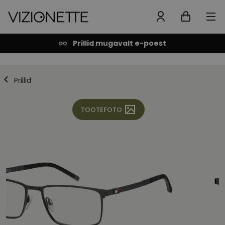
Prillid mugavalt e-poest
Prillid
TOOTEFOTO