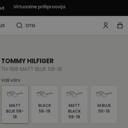
Virtuaalne prilliproovija
ed
OTSI
US
OTSI
TOMMY HILFIGER
TH 1918 MATT BLUE 58-18
Vali värv
MATT
BLACK
MATT
M.BLUE
BLUE 58-
56-18
BLACK
56-18
18
58-18