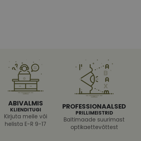
htedel navigeerimine
tajate küpsiste
 selleks, et Cookie-
latvormiga. See on
arünnakute eest
ABIVALMIS
PROFESSIONAALSED
KLIENDITUGI
PRILLIMEISTRID
Kirjuta meile või
Baltimaade suurimast
helista E-R 9-17
optikaettevõttest