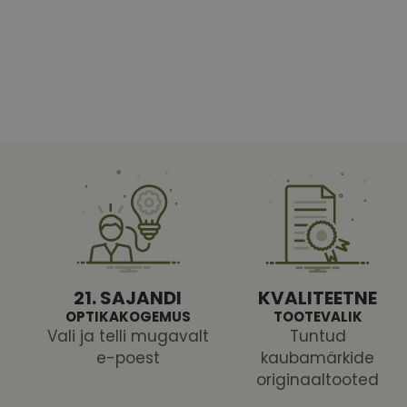
Vajalikud küpsised 
ja juurdepääsu saidi 
Nimi
shipping_country
CookieScriptConse
csrftoken
21. SAJANDI
KVALITEETNE
OPTIKAKOGEMUS
TOOTEVALIK
Vali ja telli mugavalt
Tuntud
e-poest
kaubamärkide
Pakk
originaaltooted
Nimi
Nimi
Dom