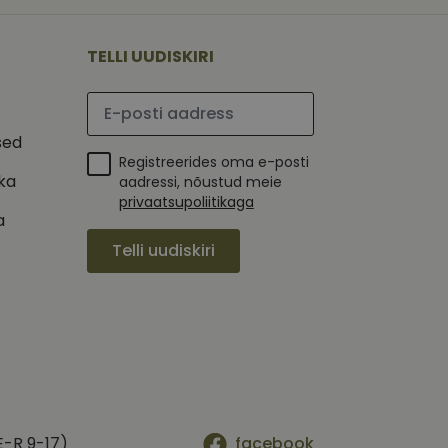
 selle kohta,
ga - see on
mi kohta, mida
tavale
ha.
te kasutajate
kult genereeritud
TELLI UUDISKIRI
seda kasutatakse
 selle kohta,
kampaaniate andmete
mi kohta, mida
ha.
Palun sisesta e-posti aadress
itamiseks.
et teha kindlaks,
sed
Registreerides oma e-posti
posti aadressi
 näiteks reaalajas
ika
aadressi, nõustud meie
privaatsupoliitikaga
a
Telli uudiskiri
E-R 9-17)
facebook