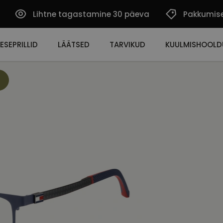
Lihtne tagastamine 30 päeva
Pakkumis
ESEPRILLID
LÄÄTSED
TARVIKUD
KUULMISHOOLD