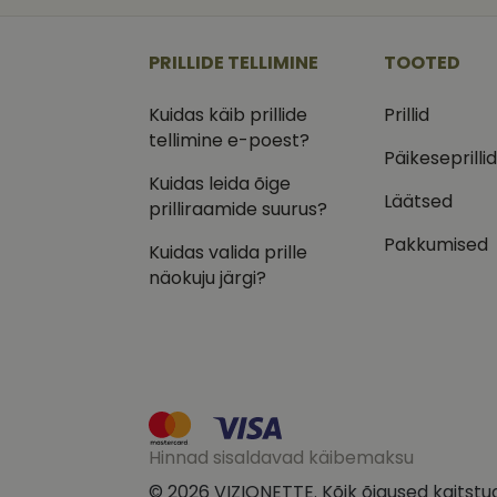
_ga
_gcl_au
Goog
.vizi
PRILLIDE TELLIMINE
TOOTED
IDE
Goog
.doub
Kuidas käib prillide
Prillid
_ga_VQ82NFQ41G
test_cookie
tellimine e-poest?
Goog
.doub
Päikeseprilli
Kuidas leida õige
__kla_id
_fbp
Meta
Läätsed
Inc.
prilliraamide suurus?
.vizi
Pakkumised
Kuidas valida prille
näokuju järgi?
Hinnad sisaldavad käibemaksu
© 2026 VIZIONETTE. Kõik õigused kaitstu