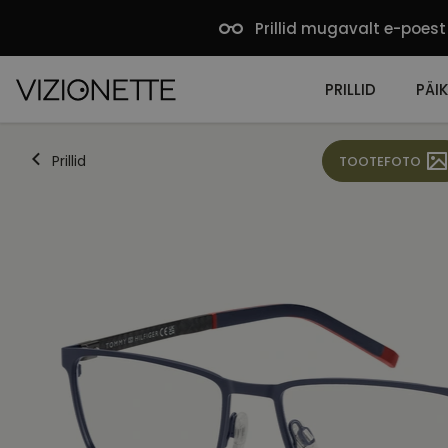
Prillid mugavalt e-poest
PRILLID
PÄIK
Prillid
TOOTEFOTO