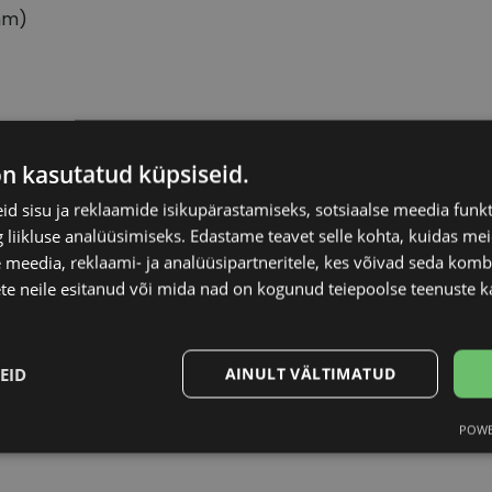
mm)
ILFIGER
Raami materjal
on kasutatud küpsiseid.
d sisu ja reklaamide isikupärastamiseks, sotsiaalse meedia funk
Raami kuju
liikluse analüüsimiseks. Edastame teavet selle kohta, kuidas meie
 meedia, reklaami- ja analüüsipartneritele, kes võivad seda kom
Kliendirühm
te neile esitanud või mida nad on kogunud teiepoolse teenuste k
ue
Prilliläätse laius (m
EID
AINULT VÄLTIMATUD
Ninavahe laius (mm
POWE
Statistika
Turustamine