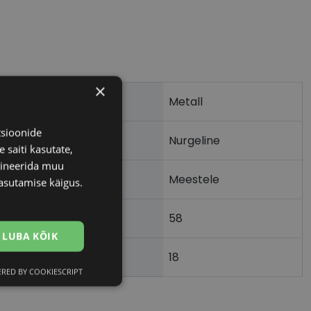
×
Metall
tsioonide
Nurgeline
 saiti kasutate,
bineerida muu
Meestele
asutamise käigus.
58
m)
LUBA KÕIK
18
)
RED BY COOKIESCRIPT
Eelistused