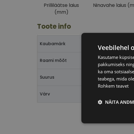
Prilliläätse laius
Ninavahe laius (
(mm)
Toote info
TOMMY H
Kaubamärk
Veebilehel 
Kasutame küpsisei
58-18
Raami mõõt
pakkumiseks ning 
ka oma sotsiaalse
XL
Suurus
teabega, mida ole
Rohkem teavet
matt bl
Värv
NÄITA ANDM
Vajalik