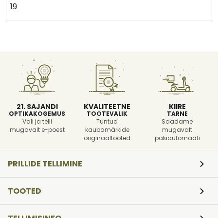
19
21. SAJANDI
KVALITEETNE
KIIRE
OPTIKAKOGEMUS
TOOTEVALIK
TARNE
Vali ja telli
Tuntud
Saadame
mugavalt e-poest
kaubamärkide
mugavalt
originaaltooted
pakiautomaati
PRILLIDE TELLIMINE
TOOTED