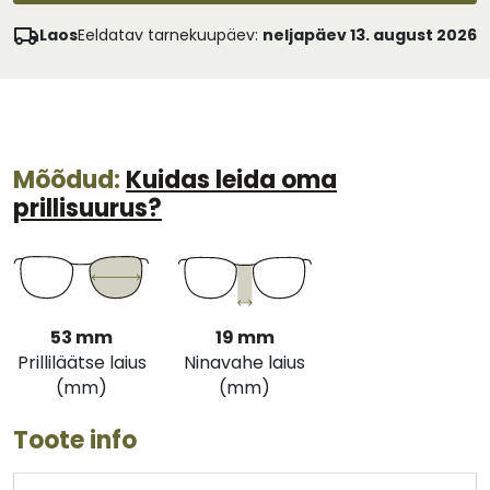
Laos
Eeldatav tarnekuupäev:
neljapäev 13. august 2026
Mõõdud:
Kuidas leida oma
prillisuurus?
53 mm
19 mm
Prilliläätse laius
Ninavahe laius
(mm)
(mm)
Toote info