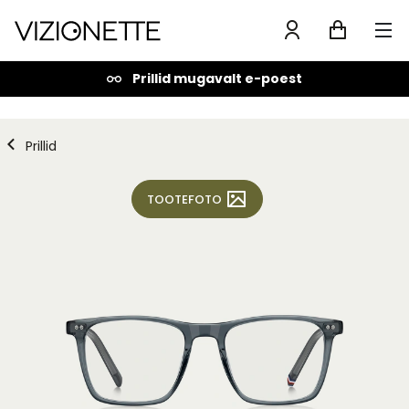
Prillid mugavalt e-poest
Prillid
TOOTEFOTO