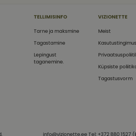
2 kuud 4
1 aasta 1
Selle küpsise on seadistanud Doubleclick ja see annab teavet
See küpsise nimi on seotud Google Universal Analyticsi
le LLC
Google LLC
nädalat
kuu
kuidas lõppkasutaja veebisaiti kasutab, ja igasuguse reklaa
märkimisväärne värskendus Google'i sagedamini kasuta
onette.ee
.vizionette.ee
lõppkasutaja võis enne nimetatud veebisaidi külastamist nä
analüüsiteenusele. Seda küpsist kasutatakse ainulaadse
eristamiseks, määrates kliendi identifikaatoriks juhusli
TELLIMISINFO
VIZIONETTE
numbri. See on lisatud saidi igasse lehe päringusse ja 
1 aasta
Selle küpsise on seadistanud Doubleclick ja see annab teavet
le LLC
saitide analüüsi aruannete külastajate, seansside ja 
kuidas lõppkasutaja veebisaiti kasutab, ja igasuguse reklaa
leclick.net
arvutamiseks.
lõppkasutaja võis enne nimetatud veebisaidi külastamist nä
Tarne ja maksmine
Meist
.vizionette.ee
1 aasta 1
Google Analytics kasutab seda küpsist seansi oleku säil
15 minutit
Selle küpsise määrab DoubleClick (mille omanik on Google), 
le LLC
kuu
kas veebisaidi külastaja brauser toetab küpsiseid.
leclick.net
d
Tagastamine
Kasutustingimu
1 aasta 1
Jälgitakse, kui keegi klõpsab teie veebisaidile Klaviyo e-
Klaviyo Inc.
2 kuud 4
Facebook kasutab seda reklaamitoodete seeria edastamiseks,
 Platform
Lepingust
Privaatsuspoliit
kuu
vizionette.ee
nädalat
pakkumisi pakkumine kolmandatelt osapooltelt
onette.ee
taganemine.
Küpsiste poliitik
Tagastusvorm
d.
info@vizionette.ee Tel: +372 880 1527 (