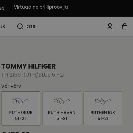
Virtuaalne prilliproovija
ed
OTSI
US
OTSI
TOMMY HILFIGER
TH 2136 RUTH/BLUE 51-21
Vali värv
RUTH/BLUE
RUTH HAVAN
RUTHEN BLK
51-21
51-21
51-21