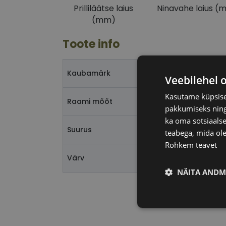
Prilliläätse laius
Ninavahe laius (
(mm)
Toote info
TOMMY H
Kaubamärk
Veebilehel 
Kasutame küpsisei
51-21
Raami mõõt
pakkumiseks ning 
ka oma sotsiaalse
M
Suurus
teabega, mida ole
Rohkem teavet
ruth/blu
Värv
NÄITA ANDM
Vajalik