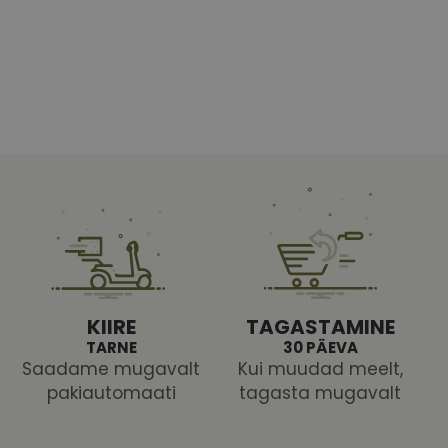
Vajalik
Statistika
Turustamine
Eelistused
aitavad parandada kodulehe kasutamismugavust, võimaldades põhifunktsioone nagu le
kaitstud aladele. Koduleht ei tööta ilma nende küpsisteta korralikult.
Pakkuja
/
Aegumine
Kirjeldus
Domeen
vizionette.ee
1 aasta
nt
11 kuud 4
Teenus Cookie-Script.com kasutab seda küpsist külas
CookieScript
nädalat
nõusoleku eelistuste meeldejätmiseks. See on vajalik
vizionette.ee
Script.com küpsiste bänner korralikult töötaks.
vizionette.ee
11 kuud 4
See küpsis on seotud Pythoni Django veebiarendusp
KIIRE
TAGASTAMINE
nädalat
loodud selleks, et kaitsta saiti teatud tüüpi tarkvar
veebivormidele.
TARNE
30 PÄEVA
Saadame mugavalt
Kui muudad meelt,
pakiautomaati
tagasta mugavalt
uja
Pakkuja
/
/
Aegumine
Aegumine
Kirjeldus
Kirjeldus
een
Domeen