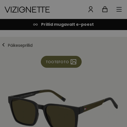
Prillid mugavalt e-poest
Päikeseprillid
TOOTEFOTO