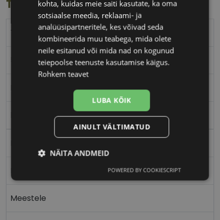
Toote info
kohta, kuidas meie saiti kasutate, ka oma
sotsiaalse meedia, reklaami- ja
analüüsipartneritele, kes võivad seda
TOMMY HILFIGER
kombineerida muu teabega, mida olete
neile esitanud või mida nad on kogunud
55-19
teiepoolse teenuste kasutamise käigus.
Rohkem teavet
L
LUBA KÕIK
black
AINULT VÄLTIMATUD
Plast
NÄITA ANDMEID
Ristkülik
POWERED BY COOKIESCRIPT
Vajalik
Statistika
Turustamine
Meestele
Eelistused