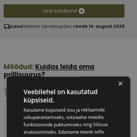
Lisa ostukorvi
Laos
Eeldatav tarnekuupäev:
reede 14. august 2026
Mõõdud:
Kuidas leida oma
prillisuurus?
×
Veebilehel on kasutatud
küpsiseid.
Kasutame küpsiseid sisu ja reklaamide
55 mm
19 mm
isikupärastamiseks, sotsiaalse meedia
Klaasi laius
Ninavahe laius
funktsioonide pakkumiseks ning liikluse
(mm)
(mm)
analüüsimiseks. Edastame teavet selle